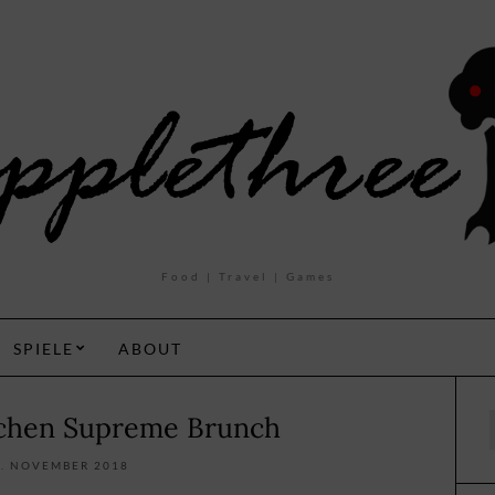
Food | Travel | Games
SPIELE
ABOUT
chen Supreme Brunch
f
9. NOVEMBER 2018