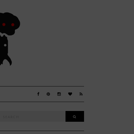
Search
SEARCH
or: