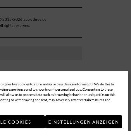
© 2015-2026 applethree.de
All rights reserved.
logies like cookies to store and/or access device information. We do this to
sing experience and to show (non-) personalized ads. Consenting to these
will allow us to process data such as browsing behavior or unique IDs on this
senting or withdrawing consent, may adversely affect certain features and
LLE COOKIES
EINSTELLUNGEN ANZEIGEN