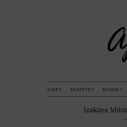
START
REZEPTE
REISEN
Izakaya Mün
2