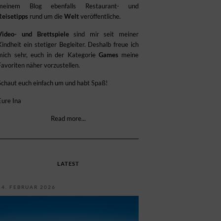
meinem Blog ebenfalls Restaurant- und
Reisetipps
rund um die
Welt
veröffentliche.
Video- und Brettspiele
sind mir seit meiner
Kindheit ein stetiger Begleiter. Deshalb freue ich
mich sehr, euch in der Kategorie
Games
meine
Favoriten näher vorzustellen.
Schaut euch einfach um und habt Spaß!
Eure Ina
Read more...
LATEST
14. FEBRUAR 2026