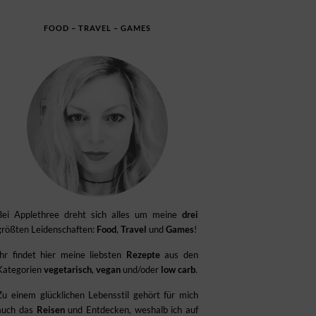
FOOD – TRAVEL – GAMES
Bei Applethree dreht sich alles um meine
drei
größten Leidenschaften:
Food
,
Travel
und
Games
!
Ihr findet hier meine liebsten
Rezepte
aus den
Kategorien
vegetarisch
,
vegan
und/oder
low carb
.
Zu einem glücklichen Lebensstil gehört für mich
auch das
Reisen
und Entdecken, weshalb ich auf