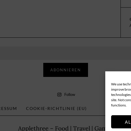
ABONNIEREN
We use techno
improve brow
Follow
technologies 
site. Not con
functions.
RESSUM
COOKIE-RICHTLINIE (EU)
A
Applethree – Food | Travel | Games