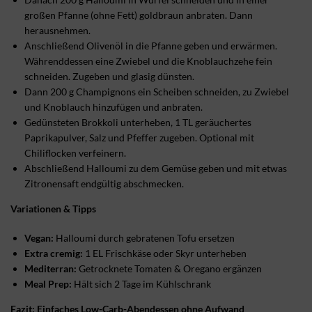
großen Pfanne (ohne Fett) goldbraun anbraten. Dann
herausnehmen.
Anschließend Olivenöl in die Pfanne geben und erwärmen.
Währenddessen eine Zwiebel und die Knoblauchzehe fein
schneiden. Zugeben und glasig dünsten.
Dann 200 g Champignons ein Scheiben schneiden, zu Zwiebel
und Knoblauch hinzufügen und anbraten.
Gedünsteten Brokkoli unterheben, 1 TL geräuchertes
Paprikapulver, Salz und Pfeffer zugeben. Optional mit
Chiliflocken verfeinern.
Abschließend Halloumi zu dem Gemüse geben und mit etwas
Zitronensaft endgültig abschmecken.
Variationen & Tipps
Vegan:
Halloumi durch gebratenen Tofu ersetzen
Extra cremig:
1 EL Frischkäse oder Skyr unterheben
Mediterran:
Getrocknete Tomaten & Oregano ergänzen
Meal Prep:
Hält sich 2 Tage im Kühlschrank
Fazit: Einfaches Low-Carb-Abendessen ohne Aufwand