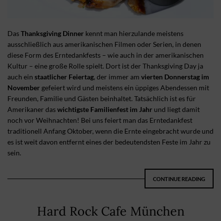
Das
Thanksgiving Dinner
kennt man hierzulande meistens
ausschließlich aus amerikanischen Filmen oder Serien, in denen
diese Form des Erntedankfests – wie auch in der amerikanischen
Kultur – eine große Rolle spielt. Dort ist der Thanksgiving Day ja
auch ein
staatlicher Feiertag
, der immer am
vierten Donnerstag im
November
gefeiert wird und meistens ein üppiges Abendessen mit
Freunden, Familie und Gästen beinhaltet. Tatsächlich ist es für
Amerikaner das
wichtigste Familienfest im Jahr
und liegt damit
noch vor Weihnachten! Bei uns feiert man das Erntedankfest
traditionell Anfang Oktober, wenn die Ernte eingebracht wurde und
es ist weit davon entfernt eines der bedeutendsten Feste im Jahr zu
sein.
CONTINUE READING
Hard Rock Cafe München