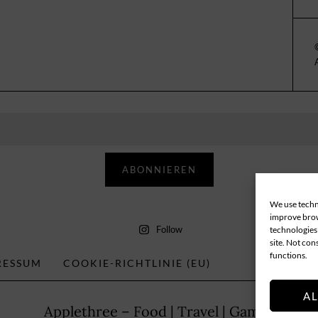
ABONNIEREN
We use techno
improve brow
Follow
technologies 
site. Not con
functions.
RESSUM
COOKIE-RICHTLINIE (EU)
A
Applethree – Food | Travel | Games