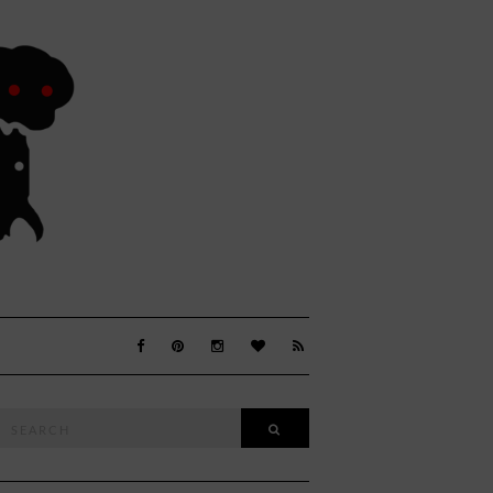
Search
SEARCH
or: