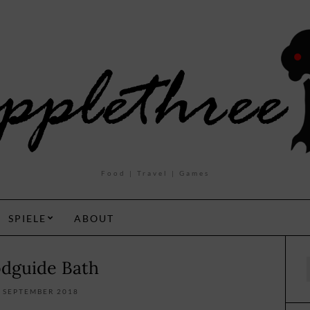
Food | Travel | Games
SPIELE
ABOUT
dguide Bath
f
. SEPTEMBER 2018