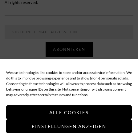
All rights reserved.
Gib deine E-Mail-Adresse ein ...
ABONNIEREN
We use technologies like cookies to store and/or access device information. We
Follow
do this to improve browsing experience and to show (non-) personalized ads.
Consenting to these technologies will allow us to process data such as browsing
behavior or unique IDs on this site. Not consenting or withdrawing consent,
ABOUT
DATENSCHUTZ
IMPRESSUM
may adversely affect certain features and functions.
COOKIE-RICHTLINIE (EU)
ALLE COOKIES
EINSTELLUNGEN ANZEIGEN
Applethree – Food | Travel | Games