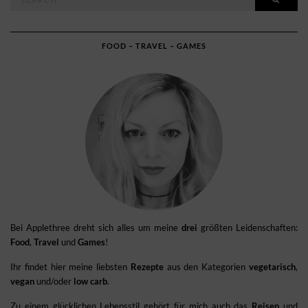
for:
FOOD – TRAVEL – GAMES
Bei Applethree dreht sich alles um meine
drei
größten Leidenschaften:
Food
,
Travel
und
Games
!
Ihr findet hier meine liebsten
Rezepte
aus den Kategorien
vegetarisch
,
vegan
und/oder
low carb
.
Zu einem glücklichen Lebensstil gehört für mich auch das
Reisen
und