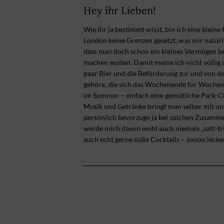
Hey ihr Lieben!
Wie ihr ja bestimmt wisst, bin ich eine kleine
London keine Grenzen gesetzt, was mir natür
dass man doch schon ein kleines Vermögen be
machen wollen. Damit meine ich nicht völlig üb
paar Bier und die Beförderung zur und von de
gehöre, die sich das Wochenende für Wochenen
im Sommer – einfach eine gemütliche Park-Ch
Musik und Getränke bringt man selber mit un
persönlich bevorzuge ja bei solchen Zusammen
werde mich davon wohl auch niemals „satt-t
auch echt gerne süße Cocktails – soooo lecke