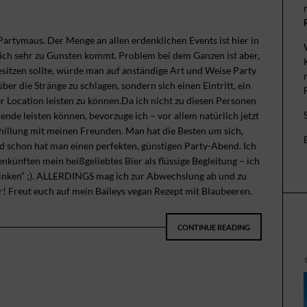
 Partymaus. Der Menge an allen erdenklichen Events ist hier in
lich sehr zu Gunsten kommt. Problem bei dem Ganzen ist aber,
sitzen sollte, würde man auf anständige Art und Weise Party
er die Stränge zu schlagen, sondern sich einen Eintritt, ein
r Location leisten zu können.Da ich nicht zu diesen Personen
de leisten können, bevorzuge ich – vor allem natürlich jetzt
illung mit meinen Freunden. Man hat die Besten um sich,
d schon hat man einen perfekten, günstigen Party-Abend. Ich
künften mein heißgeliebtes Bier als flüssige Begleitung – ich
rinken“ ;). ALLERDINGS mag ich zur Abwechslung ab und zu
r! Freut euch auf mein Baileys vegan Rezept mit Blaubeeren.
CONTINUE READING