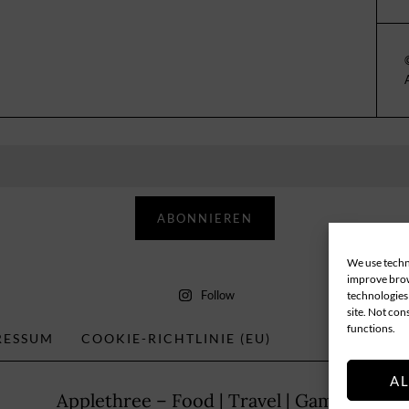
ABONNIEREN
We use techno
improve brow
Follow
technologies 
site. Not con
functions.
RESSUM
COOKIE-RICHTLINIE (EU)
A
Applethree – Food | Travel | Games