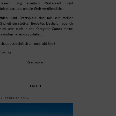
meinem Blog ebenfalls Restaurant- und
Reisetipps
rund um die
Welt
veröffentliche.
Video- und Brettspiele
sind mir seit meiner
Kindheit ein stetiger Begleiter. Deshalb freue ich
mich sehr, euch in der Kategorie
Games
meine
Favoriten näher vorzustellen.
Schaut euch einfach um und habt Spaß!
Eure Ina
Read more...
LATEST
14. FEBRUAR 2026