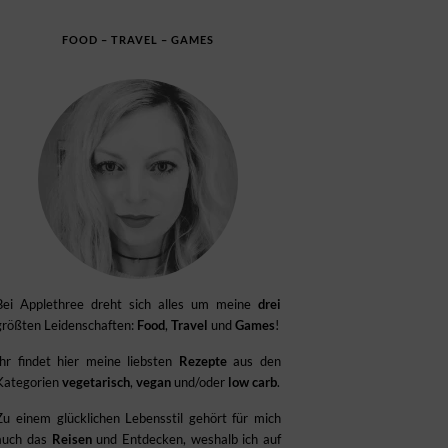
FOOD – TRAVEL – GAMES
Bei Applethree dreht sich alles um meine
drei
größten Leidenschaften:
Food
,
Travel
und
Games
!
Ihr findet hier meine liebsten
Rezepte
aus den
Kategorien
vegetarisch
,
vegan
und/oder
low carb
.
Zu einem glücklichen Lebensstil gehört für mich
auch das
Reisen
und Entdecken, weshalb ich auf