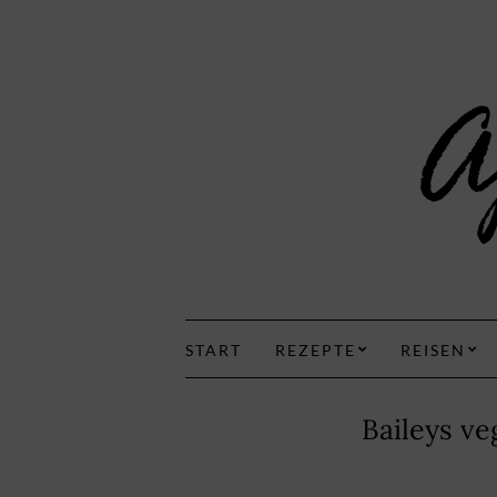
START
REZEPTE
REISEN
Baileys v