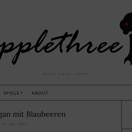
Food | Travel | Games
SPIELE
ABOUT
egan mit Blaubeeren
f
15. JULI 2017