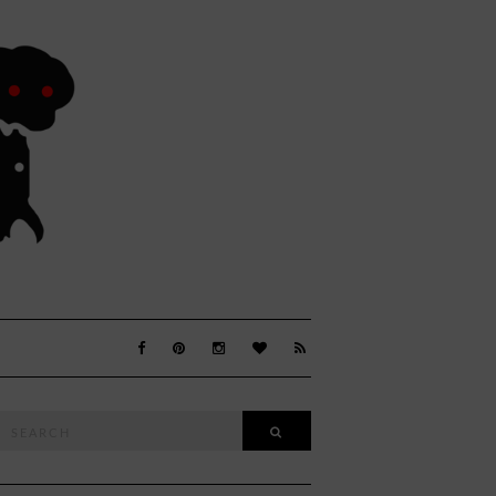
Search
SEARCH
or: