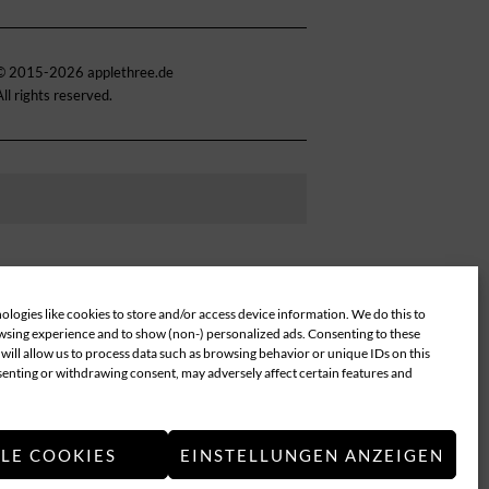
© 2015-2026 applethree.de
All rights reserved.
logies like cookies to store and/or access device information. We do this to
sing experience and to show (non-) personalized ads. Consenting to these
will allow us to process data such as browsing behavior or unique IDs on this
senting or withdrawing consent, may adversely affect certain features and
LLE COOKIES
EINSTELLUNGEN ANZEIGEN