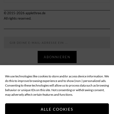
© 2015-2026 applethree.de
All rights reserved.
Gib deine E-Mail-Adresse ein ...
ABONNIEREN
We use technologies like cookies to store and/or access device information. We
Follow
do this to improve browsing experience and to show (non-) personalized ads.
Consenting to these technologies will allow us to process data such as browsing
behavior or unique IDs on this site. Not consenting or withdrawing consent,
ABOUT
DATENSCHUTZ
IMPRESSUM
may adversely affect certain features and functions.
COOKIE-RICHTLINIE (EU)
ALLE COOKIES