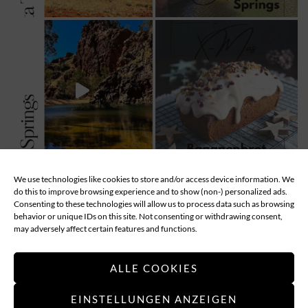
We use technologies like cookies to store and/or access device information. We
MEHR LADEN...
Follow
do this to improve browsing experience and to show (non-) personalized ads.
Consenting to these technologies will allow us to process data such as browsing
behavior or unique IDs on this site. Not consenting or withdrawing consent,
ABOUT
DATENSCHUTZ
IMPRESSUM
may adversely affect certain features and functions.
COOKIE-RICHTLINIE (EU)
ALLE COOKIES
EINSTELLUNGEN ANZEIGEN
Applethree – Food | Travel | Games