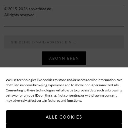
© 2015-2026 applethree.de
All rights reserved.
Gib deine E-Mail-Adresse ein ...
ABONNIEREN
We use technologies like cookies to store and/or access device information. We
Follow
do this to improve browsing experience and to show (non-) personalized ads.
Consenting to these technologies will allow us to process data such as browsing
behavior or unique IDs on this site. Not consenting or withdrawing consent,
ABOUT
DATENSCHUTZ
IMPRESSUM
may adversely affect certain features and functions.
COOKIE-RICHTLINIE (EU)
ALLE COOKIES