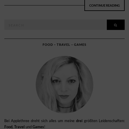
CONTINUE READING
Search
SEAR
for:
FOOD – TRAVEL – GAMES
Bei Applethree dreht sich alles um meine
drei
größten Leidenschaften:
Food
,
Travel
und
Games
!