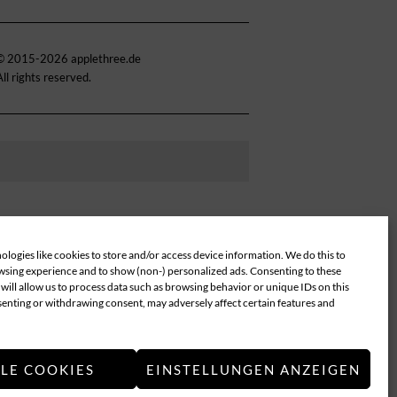
© 2015-2026 applethree.de
All rights reserved.
logies like cookies to store and/or access device information. We do this to
sing experience and to show (non-) personalized ads. Consenting to these
will allow us to process data such as browsing behavior or unique IDs on this
senting or withdrawing consent, may adversely affect certain features and
LLE COOKIES
EINSTELLUNGEN ANZEIGEN