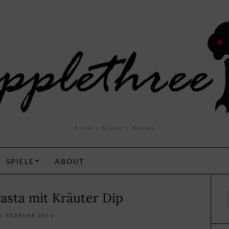
Food | Travel | Games
SPIELE
ABOUT
asta mit Kräuter Dip
f
6. FEBRUAR 2016