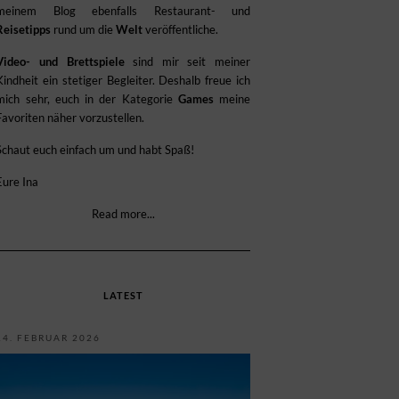
meinem Blog ebenfalls Restaurant- und
Reisetipps
rund um die
Welt
veröffentliche.
Video- und Brettspiele
sind mir seit meiner
Kindheit ein stetiger Begleiter. Deshalb freue ich
mich sehr, euch in der Kategorie
Games
meine
Favoriten näher vorzustellen.
Schaut euch einfach um und habt Spaß!
Eure Ina
Read more...
LATEST
14. FEBRUAR 2026