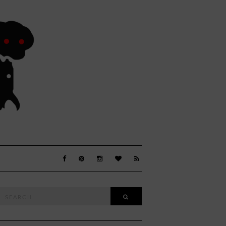
Search
SEARCH
or: