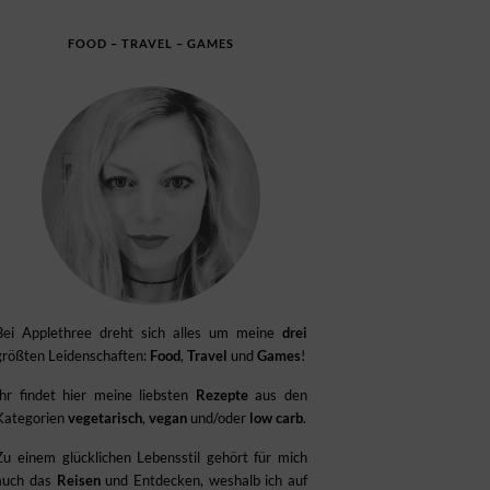
FOOD – TRAVEL – GAMES
Bei Applethree dreht sich alles um meine
drei
größten Leidenschaften:
Food
,
Travel
und
Games
!
Ihr findet hier meine liebsten
Rezepte
aus den
Kategorien
vegetarisch
,
vegan
und/oder
low carb
.
Zu einem glücklichen Lebensstil gehört für mich
auch das
Reisen
und Entdecken, weshalb ich auf