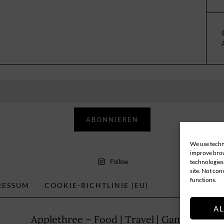
ABONNIEREN
We use techno
improve brow
Follow
technologies 
site. Not con
functions.
RESSUM
COOKIE-RICHTLINIE (EU)
A
Applethree – Food | Travel | Games