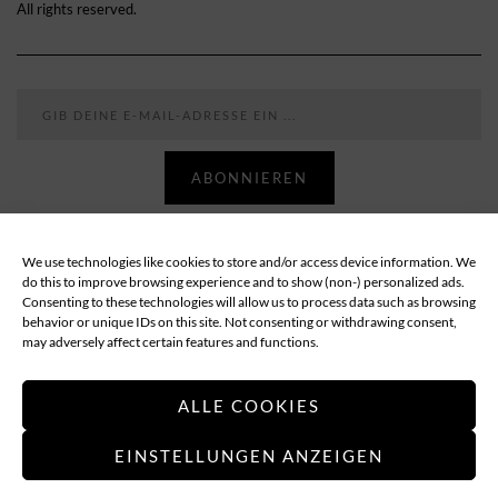
All rights reserved.
Gib deine E-Mail-Adresse ein ...
ABONNIEREN
We use technologies like cookies to store and/or access device information. We
Follow
do this to improve browsing experience and to show (non-) personalized ads.
Consenting to these technologies will allow us to process data such as browsing
behavior or unique IDs on this site. Not consenting or withdrawing consent,
ABOUT
DATENSCHUTZ
IMPRESSUM
may adversely affect certain features and functions.
COOKIE-RICHTLINIE (EU)
ALLE COOKIES
EINSTELLUNGEN ANZEIGEN
Applethree – Food | Travel | Games