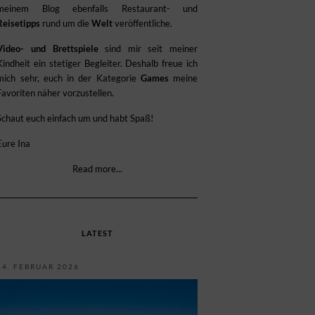
meinem Blog ebenfalls Restaurant- und
Reisetipps
rund um die
Welt
veröffentliche.
Video- und Brettspiele
sind mir seit meiner
Kindheit ein stetiger Begleiter. Deshalb freue ich
mich sehr, euch in der Kategorie
Games
meine
Favoriten näher vorzustellen.
Schaut euch einfach um und habt Spaß!
Eure Ina
Read more...
LATEST
14. FEBRUAR 2026