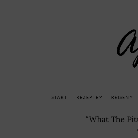
START
REZEPTE
REISEN
“What The Pit