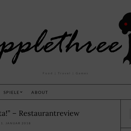
Food | Travel | Games
SPIELE
ABOUT
ta!” – Restaurantreview
f
11. JANUAR 2018