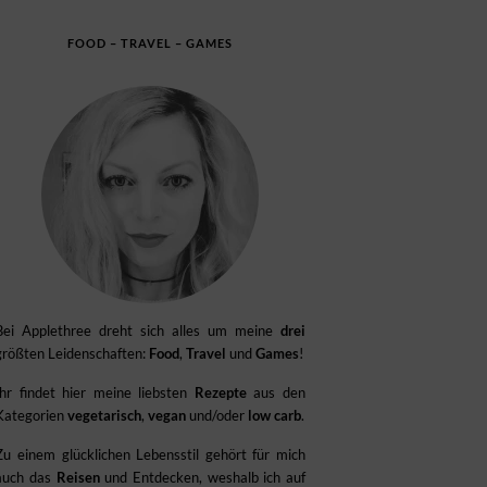
FOOD – TRAVEL – GAMES
Bei Applethree dreht sich alles um meine
drei
größten Leidenschaften:
Food
,
Travel
und
Games
!
Ihr findet hier meine liebsten
Rezepte
aus den
Kategorien
vegetarisch
,
vegan
und/oder
low carb
.
Zu einem glücklichen Lebensstil gehört für mich
auch das
Reisen
und Entdecken, weshalb ich auf