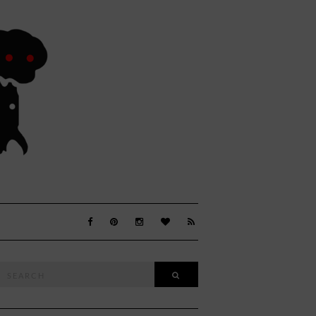
Search
SEARCH
or: