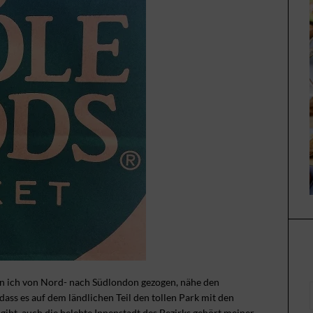
bin ich von Nord- nach Südlondon gezogen, nähe den
ss es auf dem ländlichen Teil den tollen Park mit den
ibt, auch die belebte Innenstadt des Bezirks gehört meiner