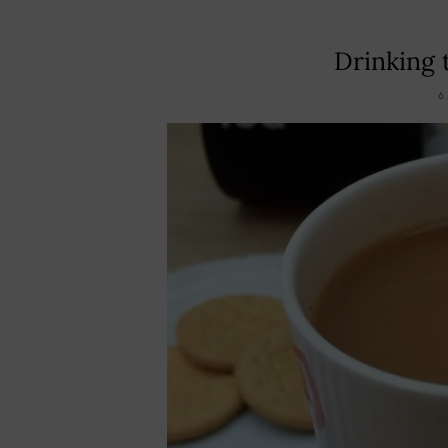
Drinking 
6