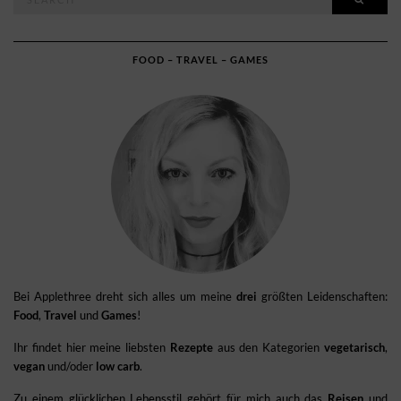
for:
FOOD – TRAVEL – GAMES
Bei Applethree dreht sich alles um meine
drei
größten Leidenschaften:
Food
,
Travel
und
Games
!
Ihr findet hier meine liebsten
Rezepte
aus den Kategorien
vegetarisch
,
vegan
und/oder
low carb
.
Zu einem glücklichen Lebensstil gehört für mich auch das
Reisen
und