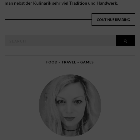
man nebst der Kulinarik sehr viel
Tradition
und
Handwerk
.
CONTINUE READING
Search
SEAR
for:
FOOD – TRAVEL – GAMES