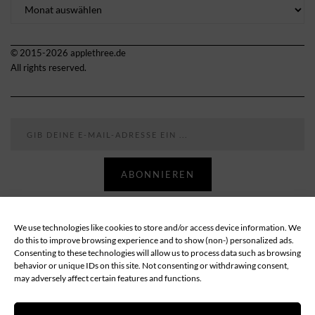
Archiv
© 2015-2026 applethree.de
All rights reserved.
Gib deine E-Mail-Adresse ein ...
ABONNIEREN
We use technologies like cookies to store and/or access device information. We
Follow
do this to improve browsing experience and to show (non-) personalized ads.
Consenting to these technologies will allow us to process data such as browsing
behavior or unique IDs on this site. Not consenting or withdrawing consent,
ABOUT
DATENSCHUTZ
IMPRESSUM
may adversely affect certain features and functions.
COOKIE-RICHTLINIE (EU)