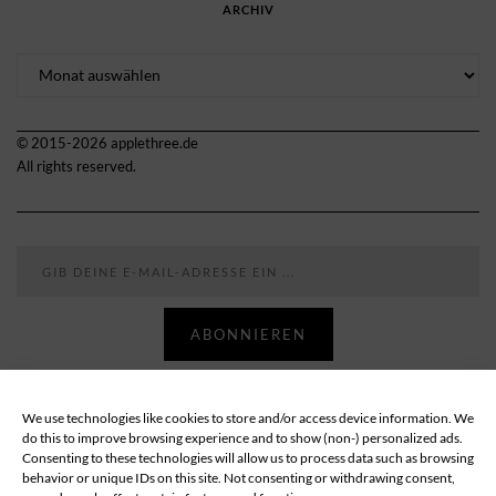
ARCHIV
Archiv
© 2015-2026 applethree.de
All rights reserved.
Gib deine E-Mail-Adresse ein ...
ABONNIEREN
We use technologies like cookies to store and/or access device information. We
Follow
do this to improve browsing experience and to show (non-) personalized ads.
Consenting to these technologies will allow us to process data such as browsing
behavior or unique IDs on this site. Not consenting or withdrawing consent,
ABOUT
DATENSCHUTZ
IMPRESSUM