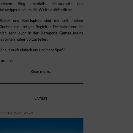
meinem Blog ebenfalls Restaurant- und
Reisetipps
rund um die
Welt
veröffentliche.
Video- und Brettspiele
sind mir seit meiner
Kindheit ein stetiger Begleiter. Deshalb freue ich
mich sehr, euch in der Kategorie
Games
meine
Favoriten näher vorzustellen.
Schaut euch einfach um und habt Spaß!
Eure Ina
Read more...
LATEST
14. FEBRUAR 2026