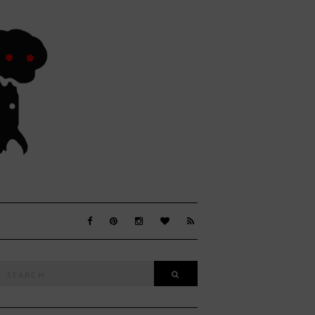
Search
SEARCH
or: