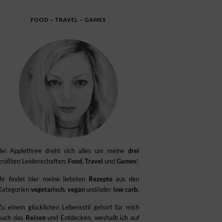
FOOD – TRAVEL – GAMES
Bei Applethree dreht sich alles um meine
drei
größten Leidenschaften:
Food
,
Travel
und
Games
!
Ihr findet hier meine liebsten
Rezepte
aus den
Kategorien
vegetarisch
,
vegan
und/oder
low carb
.
Zu einem glücklichen Lebensstil gehört für mich
auch das
Reisen
und Entdecken, weshalb ich auf