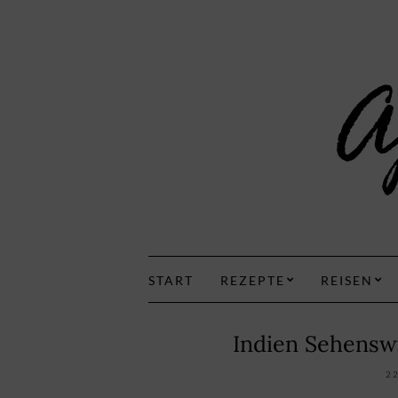
START
REZEPTE
REISEN
Indien Sehensw
2