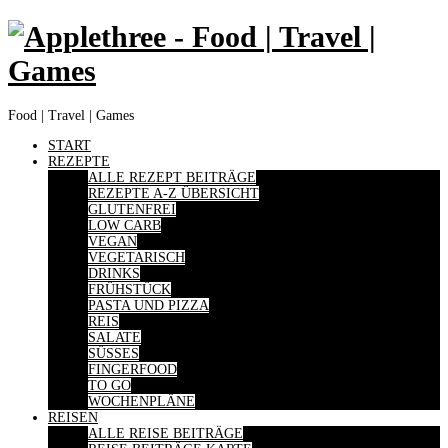
Food | Travel | Games
START
REZEPTE
ALLE REZEPT BEITRÄGE
REZEPTE A-Z ÜBERSICHT
GLUTENFREI
LOW CARB
VEGAN
VEGETARISCH
DRINKS
FRÜHSTÜCK
PASTA UND PIZZA
REIS
SALATE
SÜSSES
FINGERFOOD
TO GO
WOCHENPLÄNE
REISEN
ALLE REISE BEITRÄGE