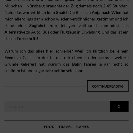
München – Nürnberg brauchte der Zug damals noch 2:45 Stunden.
Nein, das war wirklich
kein Spaß
! Die Reise zu
Anja nach Wien
hat
mich allerdings dann schon wieder versöhnlicher gestimmt und ich
ziehe eine
Zugfahrt
zum jetzigen Zeitpunkt zumindest als
Alternative
zu Auto, Bus oder Flugzeug in Erwägung. Und das ist ein
riesen
Fortschritt
!
Warum ich das alles hier schreibe? Weil ich kürzlich bei einem
Event
zu Gast sein durfte, das mir einen – oder
sechs
– weitere
Gründe
geliefert hat, warum das
Bahn fahren
ja gar nicht so
schlimm ist und sogar
sehr schön
sein kann!
CONTINUE READING
Search
SEAR
for:
FOOD – TRAVEL – GAMES