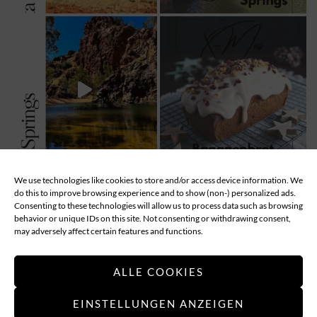
We use technologies like cookies to store and/or access device information. We
MEHR LADEN...
Follow
do this to improve browsing experience and to show (non-) personalized ads.
Consenting to these technologies will allow us to process data such as browsing
behavior or unique IDs on this site. Not consenting or withdrawing consent,
ABOUT
DATENSCHUTZ
IMPRESSUM
may adversely affect certain features and functions.
COOKIE-RICHTLINIE (EU)
ALLE COOKIES
EINSTELLUNGEN ANZEIGEN
Applethree – Food | Travel | Games