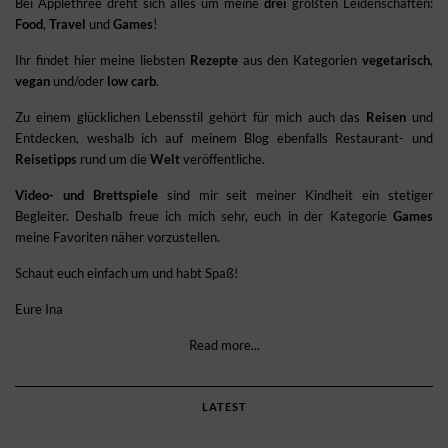
Bei Applethree dreht sich alles um meine
drei
größten Leidenschaften:
Food
,
Travel
und
Games
!
Ihr findet hier meine liebsten
Rezepte
aus den Kategorien
vegetarisch
,
vegan
und/oder
low carb
.
Zu einem glücklichen Lebensstil gehört für mich auch das
Reisen
und
Entdecken, weshalb ich auf meinem Blog ebenfalls Restaurant- und
Reisetipps
rund um die
Welt
veröffentliche.
Video- und Brettspiele
sind mir seit meiner Kindheit ein stetiger
Begleiter. Deshalb freue ich mich sehr, euch in der Kategorie
Games
meine Favoriten näher vorzustellen.
Schaut euch einfach um und habt Spaß!
Eure Ina
Read more...
LATEST