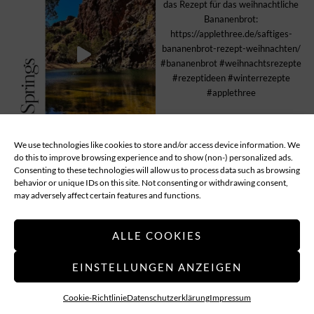
We use technologies like cookies to store and/or access device information. We
MEHR LADEN...
Follow
do this to improve browsing experience and to show (non-) personalized ads.
Consenting to these technologies will allow us to process data such as browsing
behavior or unique IDs on this site. Not consenting or withdrawing consent,
ABOUT
DATENSCHUTZ
IMPRESSUM
may adversely affect certain features and functions.
COOKIE-RICHTLINIE (EU)
ALLE COOKIES
EINSTELLUNGEN ANZEIGEN
Applethree – Food | Travel | Games
Cookie-Richtlinie
Datenschutzerklärung
Impressum