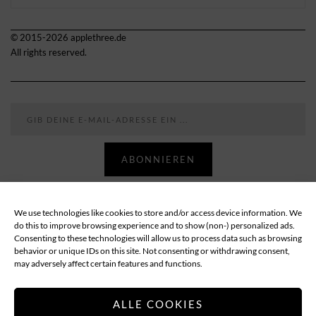
© 2015-2026 applethree.de
All rights reserved.
Gib deine E-Mail-Adresse ein ...
ABONNIEREN
We use technologies like cookies to store and/or access device information. We
Follow
do this to improve browsing experience and to show (non-) personalized ads.
Consenting to these technologies will allow us to process data such as browsing
behavior or unique IDs on this site. Not consenting or withdrawing consent,
ABOUT
DATENSCHUTZ
IMPRESSUM
may adversely affect certain features and functions.
COOKIE-RICHTLINIE (EU)
ALLE COOKIES