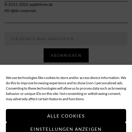
© 2015-2026 applethree.de
All rights reserved.
Gib deine E-Mail-Adresse ein ...
ABONNIEREN
We use technologies like cookies to store and/or access device information. We
Follow
do this to improve browsing experience and to show (non-) personalized ads.
Consenting to these technologies will allow us to process data such as browsing
behavior or unique IDs on this site. Not consenting or withdrawing consent,
ABOUT
DATENSCHUTZ
IMPRESSUM
may adversely affect certain features and functions.
COOKIE-RICHTLINIE (EU)
ALLE COOKIES
EINSTELLUNGEN ANZEIGEN