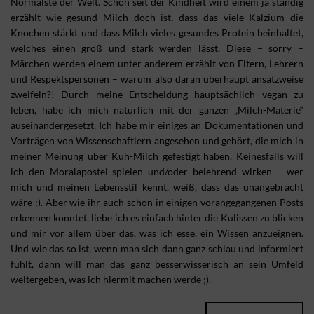
Normalste der Welt. Schon seit der Kindheit wird einem ja ständig
erzählt wie gesund Milch doch ist, dass das viele Kalzium die
Knochen stärkt und dass Milch vieles gesundes Protein beinhaltet,
welches einen groß und stark werden lässt. Diese – sorry –
Märchen werden einem unter anderem erzählt von Eltern, Lehrern
und Respektspersonen – warum also daran überhaupt ansatzweise
zweifeln?! Durch meine Entscheidung hauptsächlich vegan zu
leben, habe ich mich natürlich mit der ganzen „Milch-Materie“
auseinandergesetzt. Ich habe mir einiges an Dokumentationen und
Vorträgen von Wissenschaftlern angesehen und gehört, die mich in
meiner Meinung über Kuh-Milch gefestigt haben. Keinesfalls will
ich den Moralapostel spielen und/oder belehrend wirken – wer
mich und meinen Lebensstil kennt, weiß, dass das unangebracht
wäre ;). Aber wie ihr auch schon in einigen vorangegangenen Posts
erkennen konntet, liebe ich es einfach hinter die Kulissen zu blicken
und mir vor allem über das, was ich esse, ein Wissen anzueignen.
Und wie das so ist, wenn man sich dann ganz schlau und informiert
fühlt, dann will man das ganz besserwisserisch an sein Umfeld
weitergeben, was ich hiermit machen werde ;).