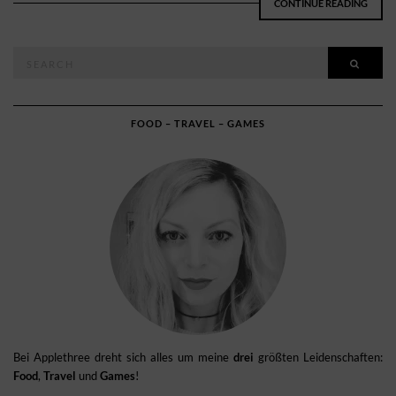
CONTINUE READING
Search
SEAR
for:
FOOD – TRAVEL – GAMES
Bei Applethree dreht sich alles um meine
drei
größten Leidenschaften:
Food
,
Travel
und
Games
!