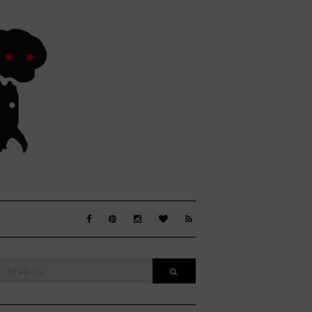
Search
SEARCH
or: