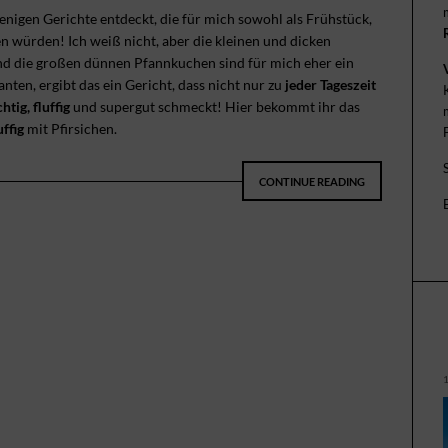
wenigen Gerichte entdeckt, die für mich sowohl als Frühstück,
würden! Ich weiß nicht, aber die kleinen und dicken
nd die großen dünnen Pfannkuchen sind für mich eher ein
ten, ergibt das ein Gericht, dass nicht nur zu
jeder Tageszeit
htig, fluffig
und supergut schmeckt! Hier bekommt ihr das
ffig
mit Pfirsichen.
CONTINUE READING