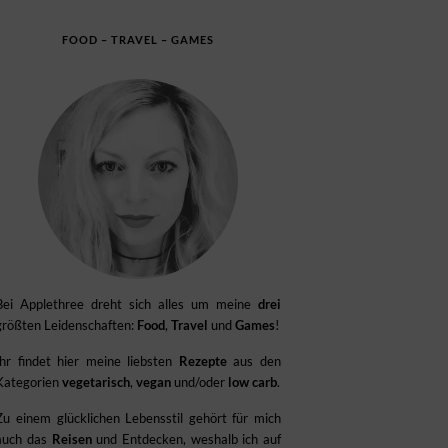
FOOD – TRAVEL – GAMES
Bei Applethree dreht sich alles um meine
drei
größten Leidenschaften:
Food
,
Travel
und
Games
!
Ihr findet hier meine liebsten
Rezepte
aus den
Kategorien
vegetarisch
,
vegan
und/oder
low carb
.
Zu einem glücklichen Lebensstil gehört für mich
auch das
Reisen
und Entdecken, weshalb ich auf