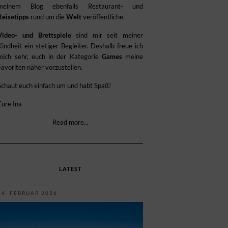
meinem Blog ebenfalls Restaurant- und
Reisetipps
rund um die
Welt
veröffentliche.
Video- und Brettspiele
sind mir seit meiner
Kindheit ein stetiger Begleiter. Deshalb freue ich
mich sehr, euch in der Kategorie
Games
meine
Favoriten näher vorzustellen.
Schaut euch einfach um und habt Spaß!
Eure Ina
Read more...
LATEST
14. FEBRUAR 2026