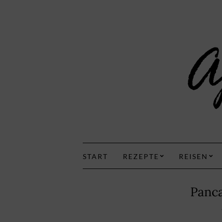
START
REZEPTE
REISEN
Panca