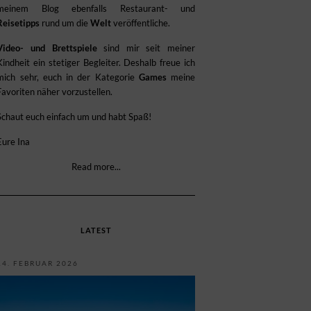
meinem Blog ebenfalls Restaurant- und
Reisetipps
rund um die
Welt
veröffentliche.
Video- und Brettspiele
sind mir seit meiner
Kindheit ein stetiger Begleiter. Deshalb freue ich
mich sehr, euch in der Kategorie
Games
meine
Favoriten näher vorzustellen.
Schaut euch einfach um und habt Spaß!
Eure Ina
Read more...
LATEST
14. FEBRUAR 2026