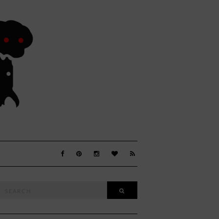
Search
SEARCH
or: