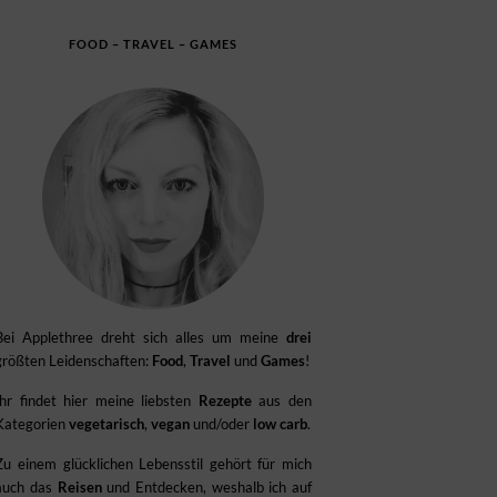
FOOD – TRAVEL – GAMES
Bei Applethree dreht sich alles um meine
drei
größten Leidenschaften:
Food
,
Travel
und
Games
!
Ihr findet hier meine liebsten
Rezepte
aus den
Kategorien
vegetarisch
,
vegan
und/oder
low carb
.
Zu einem glücklichen Lebensstil gehört für mich
auch das
Reisen
und Entdecken, weshalb ich auf