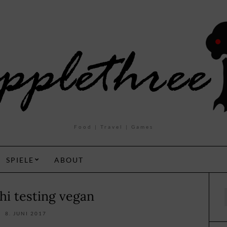
Food | Travel | Games
SPIELE
ABOUT
hi testing vegan
f
8. JUNI 2017