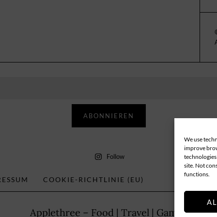
ABONNIEREN
We use techno
improve brow
Follow
technologies 
site. Not con
functions.
RESSUM
COOKIE-RICHTLINIE (EU)
A
Applethree – Food | Travel | Games