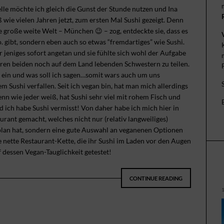
Stelle möchte ich gleich die Gunst der Stunde nutzen und Ina
 wie vielen Jahren jetzt, zum ersten Mal Sushi gezeigt. Denn
e große weite Welt – München 😉 – zog, entdeckte sie, dass es
gibt, sondern eben auch so etwas “fremdartiges” wie Sushi.
 jeniges sofort angetan und sie fühlte sich wohl der Aufgabe
ihren beiden noch auf dem Land lebenden Schwestern zu teilen.
ein und was soll ich sagen…somit wars auch um uns
 Sushi verfallen. Seit ich vegan bin, hat man mich allerdings
denn wie jeder weiß, hat Sushi sehr viel mit rohem Fisch und
 ich habe Sushi vermisst! Von daher habe ich mich hier in
rant gemacht, welches nicht nur (relativ langweiliges)
lan hat, sondern eine gute Auswahl an veganenen Optionen
e nette Restaurant-Kette, die ihr Sushi im Laden vor den Augen
 dessen Vegan-Tauglichkeit getestet!
CONTINUE READING