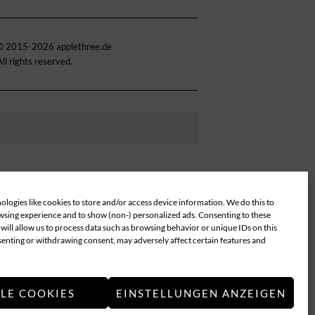
© 2015-2026 applethree.de
All rights reserved.
logies like cookies to store and/or access device information. We do this to
sing experience and to show (non-) personalized ads. Consenting to these
will allow us to process data such as browsing behavior or unique IDs on this
senting or withdrawing consent, may adversely affect certain features and
LLE COOKIES
EINSTELLUNGEN ANZEIGEN