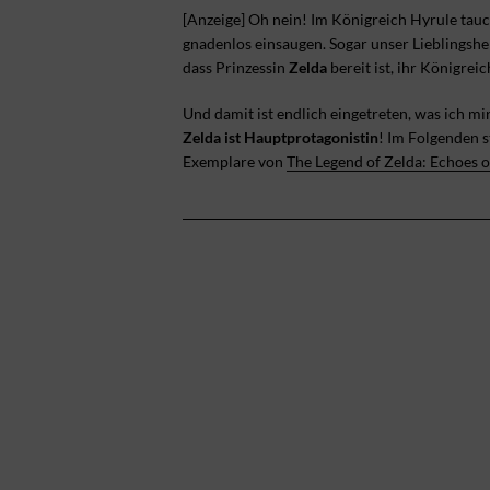
[Anzeige] Oh nein! Im Königreich Hyrule tauch
gnadenlos einsaugen. Sogar unser Lieblingsh
dass Prinzessin
Zelda
bereit ist, ihr Königrei
Und damit ist endlich eingetreten, was ich m
Zelda ist Hauptprotagonistin
! Im Folgenden 
Exemplare von
The Legend of Zelda: Echoes