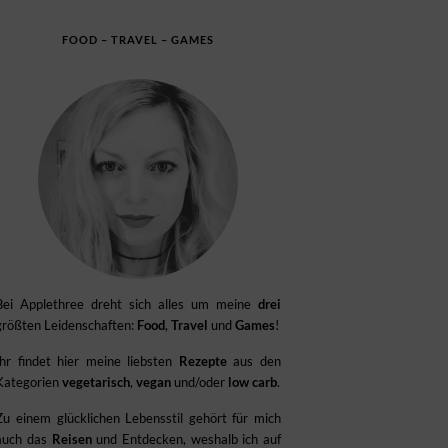
FOOD – TRAVEL – GAMES
Bei Applethree dreht sich alles um meine
drei
größten Leidenschaften:
Food
,
Travel
und
Games
!
Ihr findet hier meine liebsten
Rezepte
aus den
Kategorien
vegetarisch
,
vegan
und/oder
low carb
.
Zu einem glücklichen Lebensstil gehört für mich
auch das
Reisen
und Entdecken, weshalb ich auf