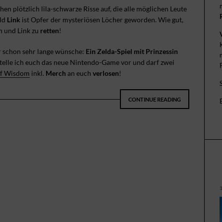
en plötzlich lila-schwarze Risse auf, die alle möglichen Leute
eld
Link
ist Opfer der mysteriösen Löcher geworden. Wie gut,
ch und Link zu
retten
!
ir schon sehr lange wünsche:
Ein Zelda-Spiel mit Prinzessin
stelle ich euch das neue Nintendo-Game vor und darf zwei
 of Wisdom
inkl.
Merch
an euch
verlosen
!
CONTINUE READING