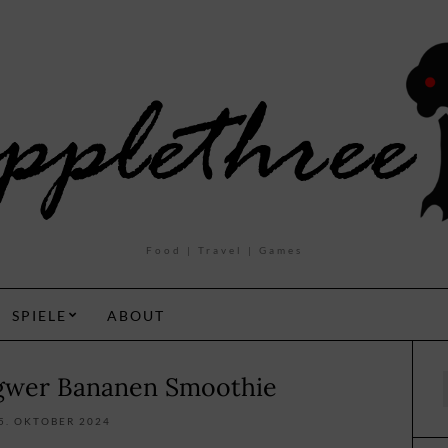
Food | Travel | Games
SPIELE
ABOUT
ngwer Bananen Smoothie
f
5. OKTOBER 2024