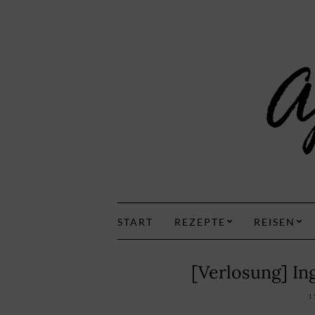
START
REZEPTE
REISEN
[Verlosung] I
1