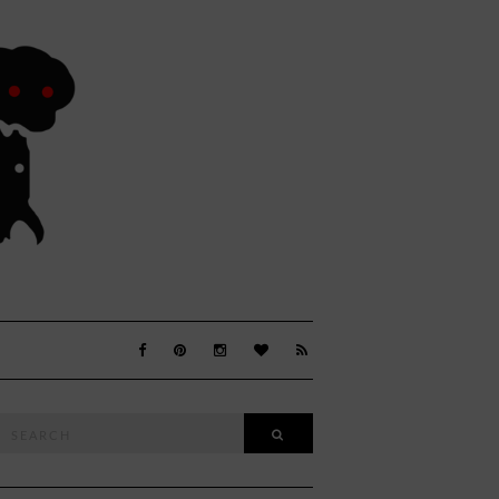
Search
SEARCH
or: