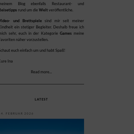
meinem Blog ebenfalls Restaurant- und
Reisetipps
rund um die
Welt
veröffentliche.
Video- und Brettspiele
sind mir seit meiner
Kindheit ein stetiger Begleiter. Deshalb freue ich
mich sehr, euch in der Kategorie
Games
meine
Favoriten näher vorzustellen.
Schaut euch einfach um und habt Spaß!
Eure Ina
Read more...
LATEST
14. FEBRUAR 2026