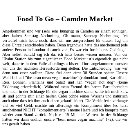
Food To Go – Camden Market
Angekommen sind wir (sehr sehr hungrig) in Camden an einem sonnigen,
aber kalten Samstag Nachmittag. Oh mann, Samstag Nachmittag. Ich
verteufel mich heute noch, dass wir uns ausgerechnet für diesen Tag um
diese Uhrzeit entschieden haben. Denn irgendwie hatte das anscheinend jede
andere Person in London da auch vor. Es war ein furchtbares Gedrängel.
Aber selbst Schuld sag ich da, ich hätts besser wissen müssen. Von der
Ubahn Station bis zum eigentlichen Food Market ist’s eigentlich gar nicht
weit, dauerte in dem Falle allerdings a bisserl. Dort angekommen mussten
wir uns der nächsten Herausforderung stellen: Die Entscheidung, was wir
denn nun essen wollten. Diese fiel dann circa 38 Stunden später. Unsere
Wahl fiel auf “the bean mean vegan machine” (columbian food; Kartoffeln,
Reis, Bohnen, Plantains und Salat) und nen “vegan hot dog” (keine
Erklärung erforderlich). Während mein Freund den harten Part übernahm
und noch in der Schlange für die vegan machine stand, seilte ich mich kurz
ab und gönnte mir einen heißen Cider (ohne seines Wissens und natürlich
auch ohne dass ich ihm auch einen gekauft hätte). Die Verkäuferin verlangte
viel zu viel Geld, machte mir allerdings ein Kompliment über (es heißt
anscheinend NICHT “komplimentierte”) meine Haare und ich kämpfte mich
wieder zum Stand zurück. Nach ca. 15 Minuten Wartens in der Schlange
hatten wir dann endlich unsere “bean mean vegan machine” (7
£
), die wir
uns geteilt haben.