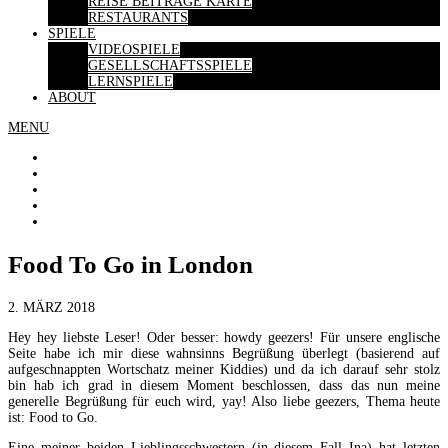
REISE BEITRÄGE KARTE
RESTAURANTS
SPIELE
VIDEOSPIELE
GESELLSCHAFTSSPIELE
LERNSPIELE
ABOUT
MENU
Food To Go in London
2. MÄRZ 2018
Hey hey liebste Leser! Oder besser: howdy geezers! Für unsere englische
Seite habe ich mir diese wahnsinns Begrüßung überlegt (basierend auf
aufgeschnappten Wortschatz meiner Kiddies) und da ich darauf sehr stolz
bin hab ich grad in diesem Moment beschlossen, dass das nun meine
generelle Begrüßung für euch wird, yay! Also liebe geezers, Thema heute
ist: Food to Go.
Eine meiner beiden Lieblingsschwestern (in diesem Fall Ina) hat letzten