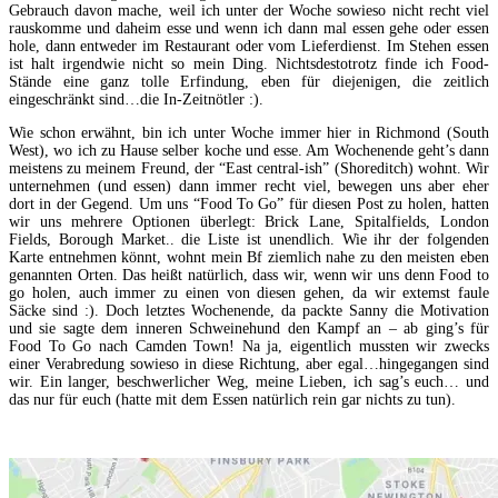
Gebrauch davon mache, weil ich unter der Woche sowieso nicht recht viel
rauskomme und daheim esse und wenn ich dann mal essen gehe oder essen
hole, dann entweder im Restaurant oder vom Lieferdienst. Im Stehen essen
ist halt irgendwie nicht so mein Ding. Nichtsdestotrotz finde ich Food-
Stände eine ganz tolle Erfindung, eben für diejenigen, die zeitlich
eingeschränkt sind…die In-Zeitnötler :).
Wie schon erwähnt, bin ich unter Woche immer hier in Richmond (South
West), wo ich zu Hause selber koche und esse. Am Wochenende geht’s dann
meistens zu meinem Freund, der “East central-ish” (Shoreditch) wohnt. Wir
unternehmen (und essen) dann immer recht viel, bewegen uns aber eher
dort in der Gegend. Um uns “Food To Go” für diesen Post zu holen, hatten
wir uns mehrere Optionen überlegt: Brick Lane, Spitalfields, London
Fields, Borough Market.. die Liste ist unendlich. Wie ihr der folgenden
Karte entnehmen könnt, wohnt mein Bf ziemlich nahe zu den meisten eben
genannten Orten. Das heißt natürlich, dass wir, wenn wir uns denn Food to
go holen, auch immer zu einen von diesen gehen, da wir extemst faule
Säcke sind :). Doch letztes Wochenende, da packte Sanny die Motivation
und sie sagte dem inneren Schweinehund den Kampf an – ab ging’s für
Food To Go nach Camden Town! Na ja, eigentlich mussten wir zwecks
einer Verabredung sowieso in diese Richtung, aber egal…hingegangen sind
wir. Ein langer, beschwerlicher Weg, meine Lieben, ich sag’s euch… und
das nur für euch (hatte mit dem Essen natürlich rein gar nichts zu tun).