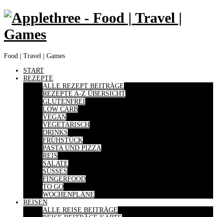
Food | Travel | Games
START
REZEPTE
ALLE REZEPT BEITRÄGE
REZEPTE A-Z ÜBERSICHT
GLUTENFREI
LOW CARB
VEGAN
VEGETARISCH
DRINKS
FRÜHSTÜCK
PASTA UND PIZZA
REIS
SALATE
SÜSSES
FINGERFOOD
TO GO
WOCHENPLÄNE
REISEN
ALLE REISE BEITRÄGE