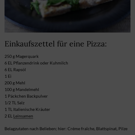
Einkaufszettel für eine Pizza:
250 g Magerquark
6 EL Pflanzendrink oder Kuhmilch
6 EL Rapsöl
1 Ei
200 g Mehl
100 g Mandelmehl
1 Päckchen Backpulver
1/2 TL Salz
1 TL Italienische Kräuter
2 EL
Leinsamen
Belagzutaten nach Belieben; hier: Créme fraîche, Blattspinat, Pilze