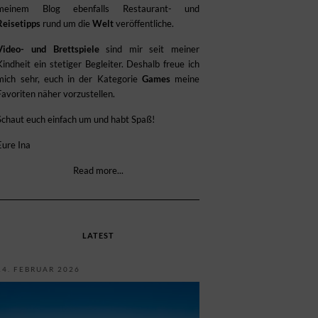
meinem Blog ebenfalls Restaurant- und
Reisetipps
rund um die
Welt
veröffentliche.
Video- und Brettspiele
sind mir seit meiner
Kindheit ein stetiger Begleiter. Deshalb freue ich
mich sehr, euch in der Kategorie
Games
meine
Favoriten näher vorzustellen.
Schaut euch einfach um und habt Spaß!
Eure Ina
Read more...
LATEST
14. FEBRUAR 2026