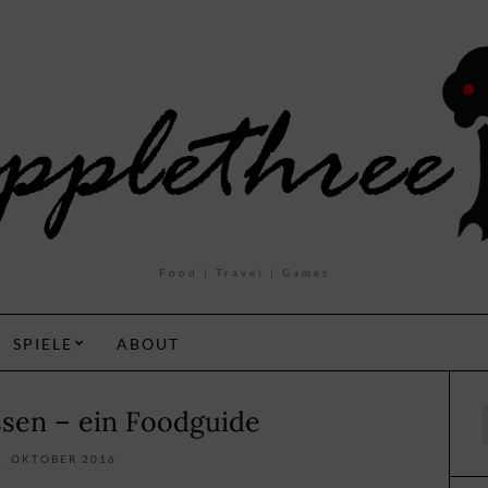
Food | Travel | Games
SPIELE
ABOUT
ssen – ein Foodguide
f
5. OKTOBER 2016