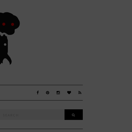
Search
SEARCH
or: