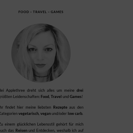
FOOD – TRAVEL – GAMES
Bei Applethree dreht sich alles um meine
drei
größten Leidenschaften:
Food
,
Travel
und
Games
!
Ihr findet hier meine liebsten
Rezepte
aus den
Kategorien
vegetarisch
,
vegan
und/oder
low carb
.
Zu einem glücklichen Lebensstil gehört für mich
auch das
Reisen
und Entdecken, weshalb ich auf