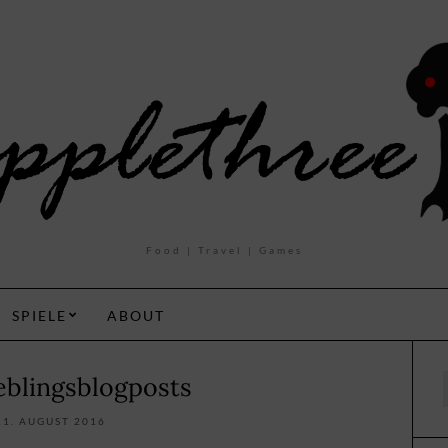
Food | Travel | Games
SPIELE
ABOUT
eblingsblogposts
f
11. AUGUST 2016