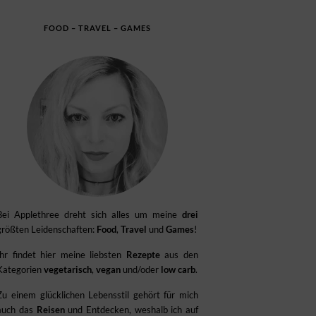
FOOD – TRAVEL – GAMES
Bei Applethree dreht sich alles um meine
drei
größten Leidenschaften:
Food
,
Travel
und
Games
!
Ihr findet hier meine liebsten
Rezepte
aus den
Kategorien
vegetarisch
,
vegan
und/oder
low carb
.
Zu einem glücklichen Lebensstil gehört für mich
auch das
Reisen
und Entdecken, weshalb ich auf