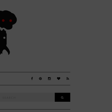
Search
SEARCH
or: