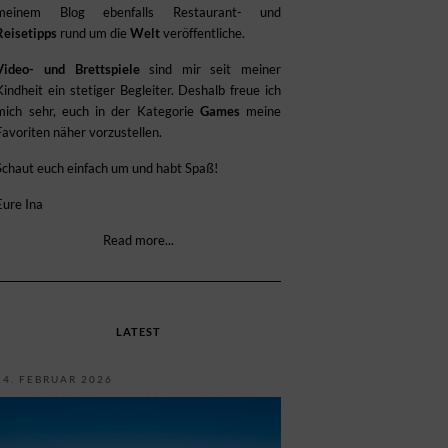
meinem Blog ebenfalls Restaurant- und
Reisetipps
rund um die
Welt
veröffentliche.
Video- und Brettspiele
sind mir seit meiner
Kindheit ein stetiger Begleiter. Deshalb freue ich
mich sehr, euch in der Kategorie
Games
meine
Favoriten näher vorzustellen.
Schaut euch einfach um und habt Spaß!
Eure Ina
Read more...
LATEST
14. FEBRUAR 2026