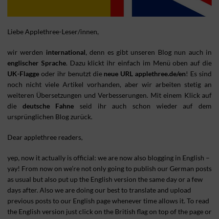
Liebe Applethree-Leser/innen,
wir werden
international
, denn es gibt unseren Blog nun auch in
englischer Sprache
. Dazu klickt ihr einfach im Menü oben auf die
UK-Flagge
oder ihr benutzt die
neue URL applethree.de/en
! Es sind
noch nicht viele Artikel vorhanden, aber wir arbeiten stetig an
weiteren Übersetzungen und Verbesserungen. Mit einem Klick auf
die
deutsche Fahne
seid ihr auch schon wieder auf dem
ursprünglichen Blog zurück.
Dear applethree readers,
yep, now it actually is official: we are now also blogging in English –
yay! From now on we’re not only going to publish our German posts
as usual but also put up the English version the same day or a few
days after. Also we are doing our best to translate and upload
previous posts to our English page whenever time allows it. To read
the English version just click on the British flag on top of the page or