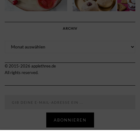
ARCHIV
Archiv
© 2015-2026 applethree.de
All rights reserved.
Gib deine E-Mail-Adresse ein ...
ABONNIEREN