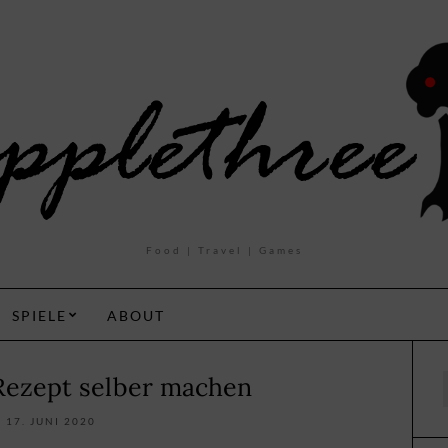
Food | Travel | Games
SPIELE
ABOUT
Rezept selber machen
f
17. JUNI 2020