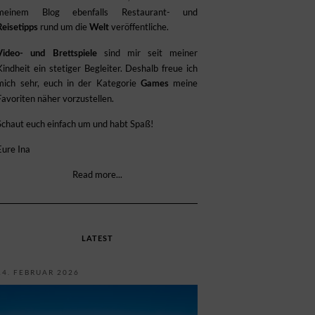
meinem Blog ebenfalls Restaurant- und
rund um die
veröffentliche.
Reisetipps
Welt
sind mir seit meiner
Video- und Brettspiele
Kindheit ein stetiger Begleiter. Deshalb freue ich
mich sehr, euch in der Kategorie
meine
Games
Favoriten näher vorzustellen.
Schaut euch einfach um und habt Spaß!
Eure Ina
Read more...
LATEST
14. FEBRUAR 2026