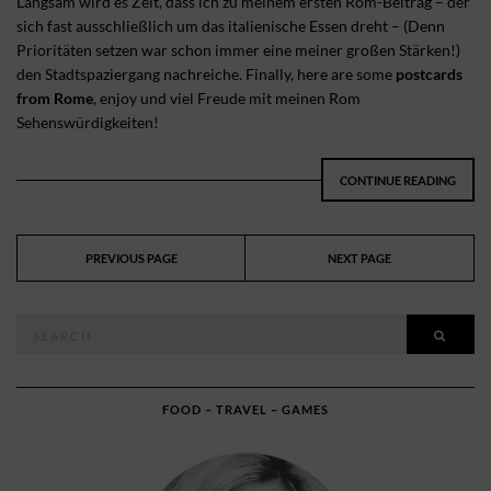
Langsam wird es Zeit, dass ich zu meinem ersten Rom-Beitrag – der
sich fast ausschließlich um das italienische Essen dreht – (Denn
Prioritäten setzen war schon immer eine meiner großen Stärken!)
den Stadtspaziergang nachreiche. Finally, here are some
postcards
from Rome
, enjoy und viel Freude mit meinen Rom
Sehenswürdigkeiten!
CONTINUE READING
PREVIOUS PAGE
NEXT PAGE
Search
SEAR
for:
FOOD – TRAVEL – GAMES