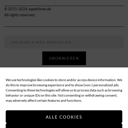
© 2015-2026 applethree.de
All rights reserved.
Gib deine E-Mail-Adresse ein ...
ABONNIEREN
We use technologies like cookies to store and/or access device information. We
Follow
do this to improve browsing experience and to show (non-) personalized ads.
Consenting to these technologies will allow us to process data such as browsing
behavior or unique IDs on this site. Not consenting or withdrawing consent,
ABOUT
DATENSCHUTZ
IMPRESSUM
may adversely affect certain features and functions.
COOKIE-RICHTLINIE (EU)
ALLE COOKIES