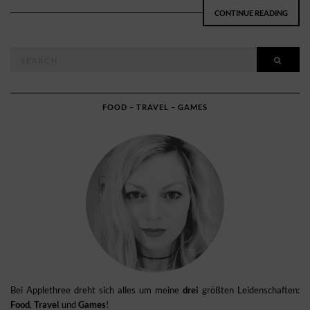
CONTINUE READING
Search
SEAR
for:
FOOD – TRAVEL – GAMES
Bei Applethree dreht sich alles um meine
drei
größten Leidenschaften:
Food
,
Travel
und
Games
!