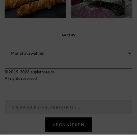
ARCHIV
Archiv
© 2015-2026 applethree.de
All rights reserved.
Gib deine E-Mail-Adresse ein ...
ABONNIEREN