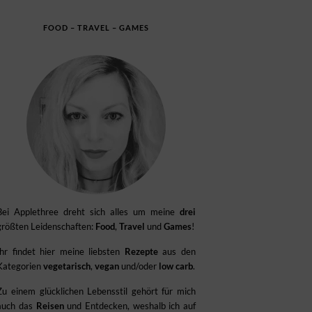
FOOD – TRAVEL – GAMES
Bei Applethree dreht sich alles um meine
drei
größten Leidenschaften:
Food
,
Travel
und
Games
!
Ihr findet hier meine liebsten
Rezepte
aus den
Kategorien
vegetarisch
,
vegan
und/oder
low carb
.
Zu einem glücklichen Lebensstil gehört für mich
auch das
Reisen
und Entdecken, weshalb ich auf