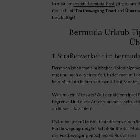
In meinem
ersten Bermuda-Post
ging es um e
der sich mit
Fortbewegung
,
Food
und
Überna
beschäftigt!
Bermuda Urlaub Ti
Üb
1. Straßenverkehr im Bermuda
Bermuda ist ehemals britisches Kolonialgebie
eng und noch aus einer Zeit, in der man mit
kein Mietauto leihen und man ist auf Scooter,
Warum kein Mietauto? Auf der kleinen Insel 
begrenzt. Und diese Autos sind meist sehr kle
an Steuern bezahlen!
Dafür hat jeder Haushalt mindestens einen
S
Fortbewegungsmöglichkeit definitiv der Motor
der Fortbewegung entschieden: Busfahren!