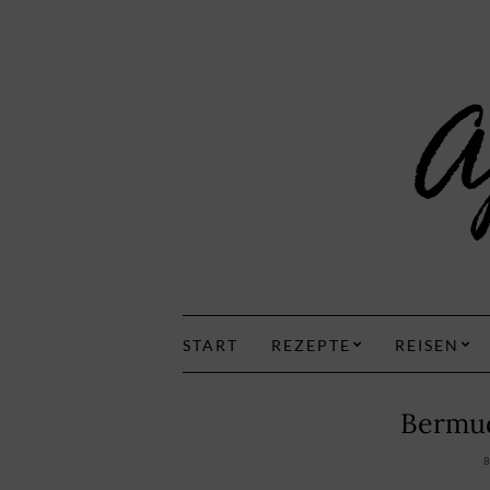
START
REZEPTE
REISEN
Bermud