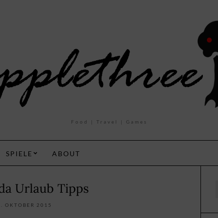
Food | Travel | Games
SPIELE
ABOUT
a Urlaub Tipps
f
8. OKTOBER 2015