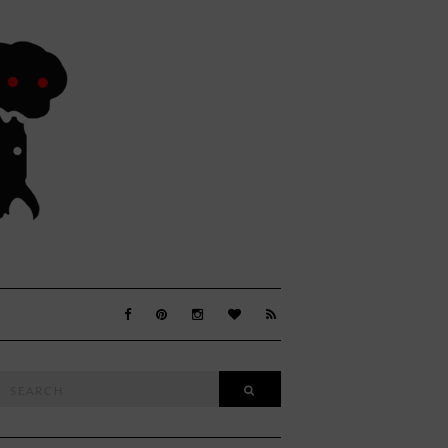
Search
SEARCH
or: