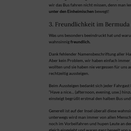
wir das Bus fahren nicht missen, denn man le
unter den Einheimischen
bewegt!
3. Freundlichkeit im Bermuda
Was uns besonders beeindruckt hat und warum
wahnsinnig
freundlich.
Dank fehlender Namensbeschriftung aller Halt
Aber kein Problem, wir haben einfach immer d
wollten und sie haben nie vergessen für uns a
rechtzeitig aussteigen.
Beim Aussteigen bedankt sich jeder Fahrgast
“Have a nice… (afternoon, evening, usw.) hinz
einsteigt begrüßt erstmal den halben Bus und
Generell ist auf der Insel überall diese wahns
unterwegs wird man immer von allen Mensche
noch im Vorbeifahren und hupen Leute an der
gleich eingelebt und waren ganz beseelt von so