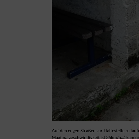
Auf den engen Straßen zur Haltestelle zu lau
Maximalgeschwindigkeit ist 35km/h…) kam un