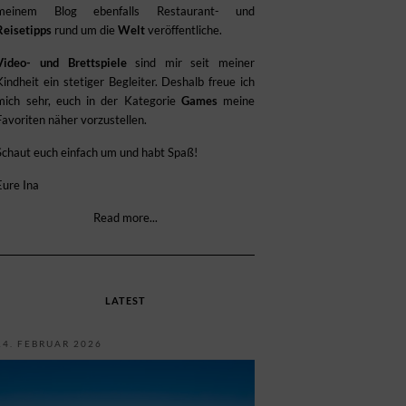
meinem Blog ebenfalls Restaurant- und
Reisetipps
rund um die
Welt
veröffentliche.
Video- und Brettspiele
sind mir seit meiner
Kindheit ein stetiger Begleiter. Deshalb freue ich
mich sehr, euch in der Kategorie
Games
meine
Favoriten näher vorzustellen.
Schaut euch einfach um und habt Spaß!
Eure Ina
Read more...
LATEST
14. FEBRUAR 2026