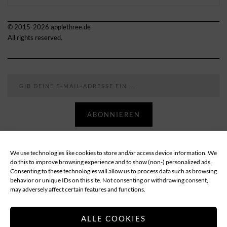
© 2015-2026 applethree.de
All rights reserved.
Gib deine E-Mail-Adresse ein ...
ABONNIEREN
We use technologies like cookies to store and/or access device information. We
Follow
do this to improve browsing experience and to show (non-) personalized ads.
Consenting to these technologies will allow us to process data such as browsing
behavior or unique IDs on this site. Not consenting or withdrawing consent,
ABOUT
DATENSCHUTZ
IMPRESSUM
may adversely affect certain features and functions.
COOKIE-RICHTLINIE (EU)
ALLE COOKIES