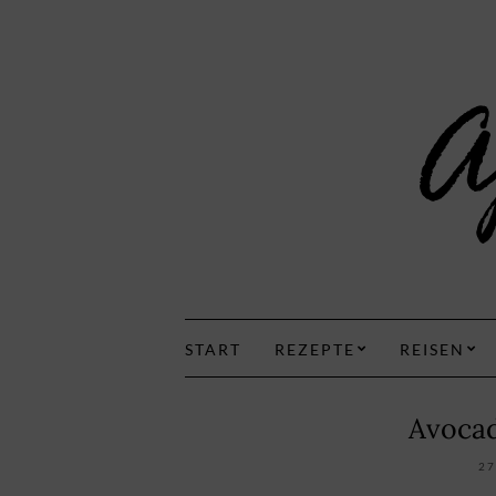
START
REZEPTE
REISEN
Avoca
27