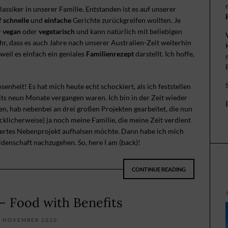
lassiker in unserer Familie. Entstanden ist es auf unserer
f
schnelle
und
einfache
Gerichte zurückgreifen wollten. Je
r
vegan
oder
vegetarisch
und kann natürlich mit beliebigen
hr, dass es auch Jahre nach unserer Australien-Zeit weiterhin
 weil es einfach ein geniales
Familienrezept
darstellt. Ich hoffe,
nheit! Es hat mich heute echt schockiert, als ich feststellen
its neun Monate vergangen waren. Ich bin in der Zeit wieder
en, hab nebenbei an drei großen Projekten gearbeitet, die nun
cklicherweise) ja noch meine Familie, die meine Zeit verdient
 viertes Nebenprojekt aufhalsen möchte. Dann habe ich mich
idenschaft nachzugehen. So, here I am (back)!
CONTINUE READING
 Food with Benefits
. NOVEMBER 2020