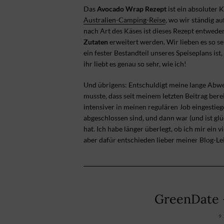
Das
Avocado Wrap Rezept
ist ein absoluter K
Australien-Camping-Reise
, wo wir ständig au
nach Art des Käses ist dieses Rezept entwede
Zutaten
erweitert werden. Wir lieben es so se
ein fester Bestandteil unseres Speiseplans ist,
ihr liebt es genau so sehr, wie ich!
Und übrigens: Entschuldigt meine lange Abwese
musste, dass seit meinem letzten Beitrag bere
intensiver in meinen regulären Job eingestieg
abgeschlossen sind, und dann war (und ist glü
hat. Ich habe länger überlegt, ob ich mir ein
aber dafür entschieden lieber meiner Blog-Le
GreenDate –
9