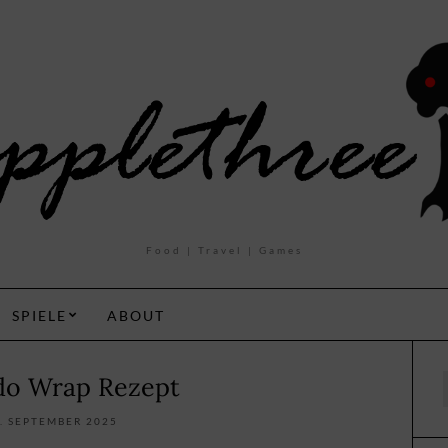
Food | Travel | Games
SPIELE
ABOUT
do Wrap Rezept
f
. SEPTEMBER 2025