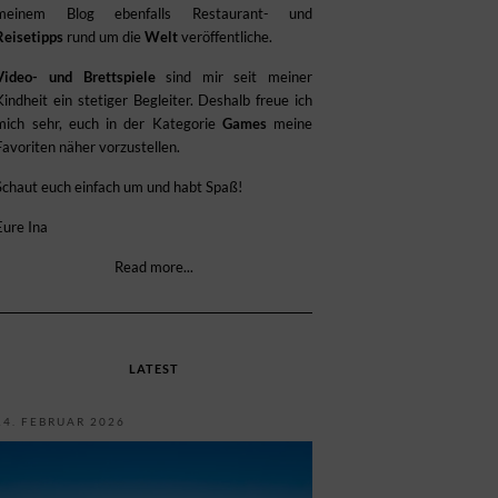
meinem Blog ebenfalls Restaurant- und
Reisetipps
rund um die
Welt
veröffentliche.
Video- und Brettspiele
sind mir seit meiner
Kindheit ein stetiger Begleiter. Deshalb freue ich
mich sehr, euch in der Kategorie
Games
meine
Favoriten näher vorzustellen.
Schaut euch einfach um und habt Spaß!
Eure Ina
Read more...
LATEST
14. FEBRUAR 2026