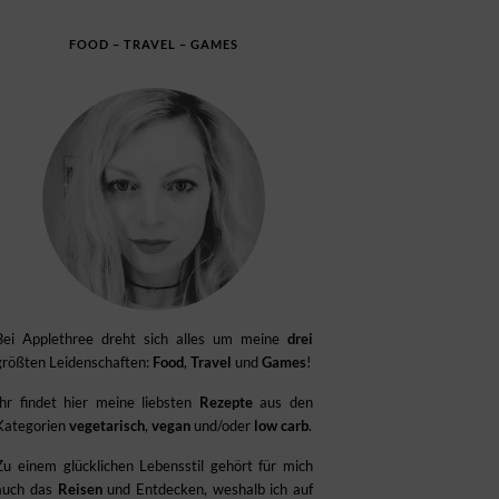
FOOD – TRAVEL – GAMES
Bei Applethree dreht sich alles um meine
drei
größten Leidenschaften:
Food
,
Travel
und
Games
!
Ihr findet hier meine liebsten
Rezepte
aus den
Kategorien
vegetarisch
,
vegan
und/oder
low carb
.
Zu einem glücklichen Lebensstil gehört für mich
auch das
Reisen
und Entdecken, weshalb ich auf