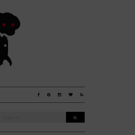
Search
SEARCH
or: