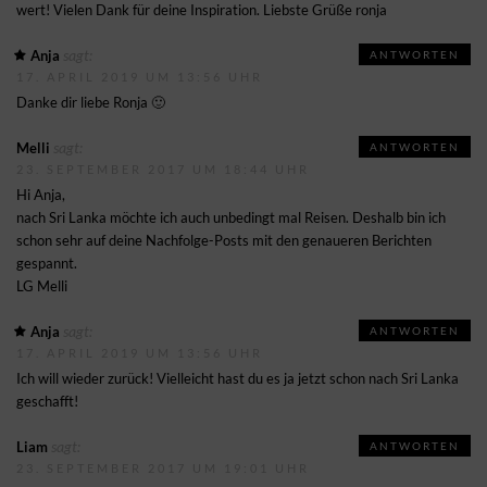
wert! Vielen Dank für deine Inspiration. Liebste Grüße ronja
sagt:
Anja
ANTWORTEN
17. APRIL 2019 UM 13:56 UHR
Danke dir liebe Ronja 🙂
sagt:
Melli
ANTWORTEN
23. SEPTEMBER 2017 UM 18:44 UHR
Hi Anja,
nach Sri Lanka möchte ich auch unbedingt mal Reisen. Deshalb bin ich
schon sehr auf deine Nachfolge-Posts mit den genaueren Berichten
gespannt.
LG Melli
sagt:
Anja
ANTWORTEN
17. APRIL 2019 UM 13:56 UHR
Ich will wieder zurück! Vielleicht hast du es ja jetzt schon nach Sri Lanka
geschafft!
sagt:
Liam
ANTWORTEN
23. SEPTEMBER 2017 UM 19:01 UHR