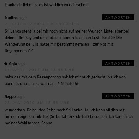
Danke dir liebe Liv, es ist wirklich wunderschön!
sagt:
Nadine
ANTWORTEN
2. OKTOBER 2017 UM 18:03 UHR
Sri Lanka steht ja bei mir noch nicht auf meiner Wunsch-Liste, aber bei
deinem Beitrag und den Fotos bekomm ich schon Lust drauf 🙂 Die
Wanderung bei Ella hätte mir bestimmt gefallen – zur Not mit
Regenponcho^^
sagt:
Anja
ANTWORTEN
17. APRIL 2019 UM 13:55 UHR
haha das mit dem Regenponcho hab ich mir auch gedacht, bis ich von
oben bis unten nass war nach 1 Minute 😀
sagt:
Seppo
ANTWORTEN
23. MAI 2020 UM 18:58 UHR
wunderbare Reise Idee Reise nach Sri Lanka. Ja, ich kann all dies mit
meinem eigenen Tuk Tuk (Selbstfahrer-Tuk Tuk) besuchen. Ich kann nach
meiner Wahl fahren. Seppo