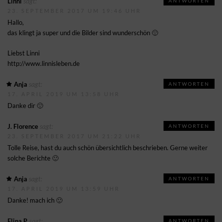
sagt:
Linni
ANTWORTEN
23. SEPTEMBER 2017 UM 19:46 UHR
Hallo,
das klingt ja super und die Bilder sind wunderschön 🙂
Liebst Linni
http://www.linnisleben.de
sagt:
Anja
ANTWORTEN
17. APRIL 2019 UM 13:58 UHR
Danke dir 🙂
sagt:
J. Florence
ANTWORTEN
23. SEPTEMBER 2017 UM 21:22 UHR
Tolle Reise, hast du auch schön übersichtlich beschrieben. Gerne weiter
solche Berichte 🙂
sagt:
Anja
ANTWORTEN
17. APRIL 2019 UM 13:59 UHR
Danke! mach ich 🙂
sagt:
Elina P.
ANTWORTEN