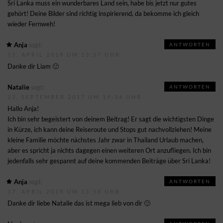
Sri Lanka muss ein wunderbares Land sein, habe bis jetzt nur gutes
gehört! Deine Bilder sind richtig inspirierend, da bekomme ich gleich
wieder Fernweh!
sagt:
Anja
ANTWORTEN
17. APRIL 2019 UM 13:57 UHR
Danke dir Liam 🙂
sagt:
Natalie
ANTWORTEN
23. SEPTEMBER 2017 UM 19:34 UHR
Hallo Anja!
Ich bin sehr begeistert von deinem Beitrag! Er sagt die wichtigsten Dinge
in Kürze, ich kann deine Reiseroute und Stops gut nachvollziehen! Meine
kleine Familie möchte nächstes Jahr zwar in Thailand Urlaub machen,
aber es spricht ja nichts dagegen einen weiteren Ort anzufliegen. Ich bin
jedenfalls sehr gespannt auf deine kommenden Beiträge über Sri Lanka!
sagt:
Anja
ANTWORTEN
17. APRIL 2019 UM 13:58 UHR
Danke dir liebe Natalie das ist mega lieb von dir 🙂