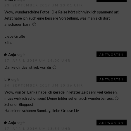
23. SEPTEMBER 2017 UM 23:01 UHR
Wow, wunderschöne Fotos! Die Reise hört sich wirklich spannend an!
Jetzt habe ich auch eine bessere Vorstellung, was man sich dort
anschauen kann 🙂
Liebe Grüße
Elina
sagt:
Anja
ANTWORTEN
17. APRIL 2019 UM 14:00 UHR
Danke dir das ist lieb von dir 🙂
sagt:
LIV
ANTWORTEN
24. SEPTEMBER 2017 UM 10:56 UHR
Wow, von Sri Lanka habe ich gerade in letzter Zeit sehr viel gelesen,
muss wirklich schön sein! Deine Bilder sehen auch wunderbar aus. 🙂
Schöner Blogpost!
Hab einen schönen Sonntag, liebe Grüsse Liv
sagt:
Anja
ANTWORTEN
17. APRIL 2019 UM 13:54 UHR