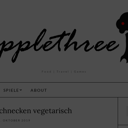
Food | Travel | Games
SPIELE
ABOUT
Schnecken vegetarisch
f
6. OKTOBER 2019