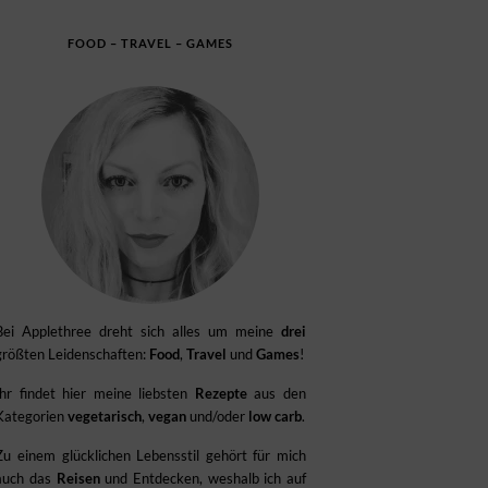
FOOD – TRAVEL – GAMES
Bei Applethree dreht sich alles um meine
drei
größten Leidenschaften:
Food
,
Travel
und
Games
!
Ihr findet hier meine liebsten
Rezepte
aus den
Kategorien
vegetarisch
,
vegan
und/oder
low carb
.
Zu einem glücklichen Lebensstil gehört für mich
auch das
Reisen
und Entdecken, weshalb ich auf