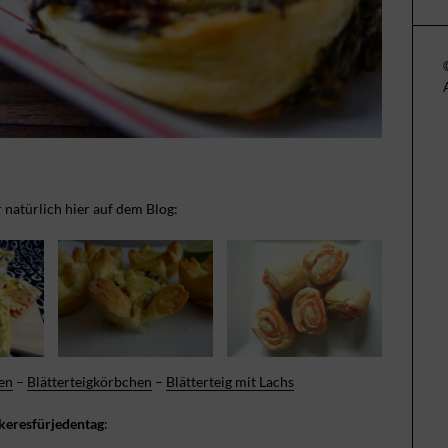
r natürlich hier auf dem Blog:
en
–
Blätterteigkörbchen
–
Blätterteig mit Lachs
keresfürjedentag
: