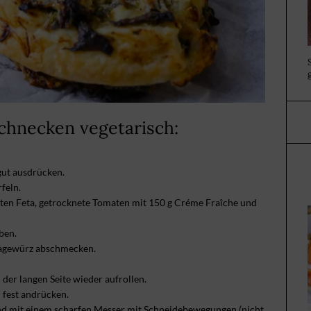
Schnecken vegetarisch:
gut ausdrücken.
feln.
elten Feta, getrocknete Tomaten mit 150 g Créme Fraîche und
ben.
ikagewürz abschmecken.
der langen Seite wieder aufrollen.
 fest andrücken.
nd mit einem scharfen Messer mit Schneidebewegungen (nicht