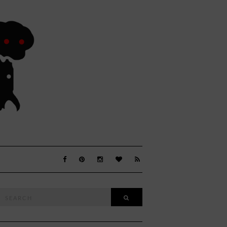
Search
SEARCH
or: