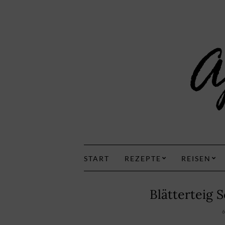
START
REZEPTE
REISEN
Blätterteig 