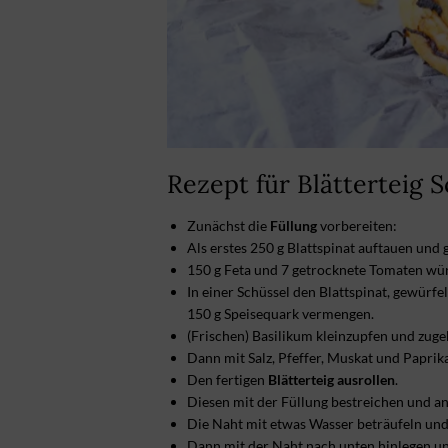
Rezept für Blätterteig 
Zunächst die
Füllung
vorbereiten:
Als erstes 250 g Blattspinat auftauen und 
150 g Feta und 7 getrocknete Tomaten wür
In einer Schüssel den Blattspinat, gewürf
150 g Speisequark vermengen.
(Frischen) Basilikum kleinzupfen und zuge
Dann mit Salz, Pfeffer, Muskat und Papr
Den fertigen
Blätterteig ausrollen
.
Diesen mit der Füllung bestreichen und an 
Die Naht mit etwas Wasser beträufeln und
Dann mit der Naht nach unten hinlegen u