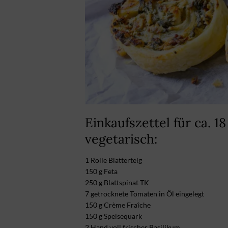
Einkaufszettel für ca. 1
vegetarisch:
1 Rolle Blätterteig
150 g Feta
250 g Blattspinat TK
7 getrocknete Tomaten in Öl eingelegt
150 g Crème Fraîche
150 g Speisequark
2 Hand voll frischer Basilikum