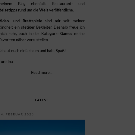
meinem Blog ebenfalls Restaurant- und
Reisetipps
rund um die
Welt
veröffentliche.
Video- und Brettspiele
sind mir seit meiner
Kindheit ein stetiger Begleiter. Deshalb freue ich
mich sehr, euch in der Kategorie
Games
meine
Favoriten näher vorzustellen.
Schaut euch einfach um und habt Spaß!
Eure Ina
Read more...
LATEST
14. FEBRUAR 2026