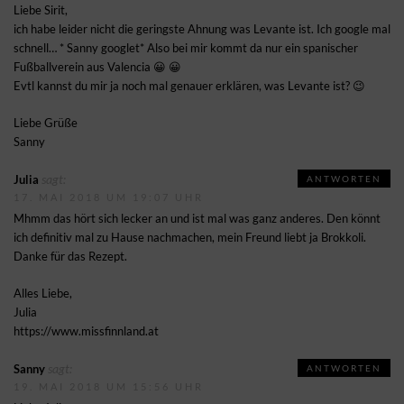
Liebe Sirit,
ich habe leider nicht die geringste Ahnung was Levante ist. Ich google mal
schnell… * Sanny googlet* Also bei mir kommt da nur ein spanischer
Fußballverein aus Valencia 😀 😀
Evtl kannst du mir ja noch mal genauer erklären, was Levante ist? 😉
Liebe Grüße
Sanny
sagt:
Julia
ANTWORTEN
17. MAI 2018 UM 19:07 UHR
Mhmm das hört sich lecker an und ist mal was ganz anderes. Den könnt
ich definitiv mal zu Hause nachmachen, mein Freund liebt ja Brokkoli.
Danke für das Rezept.
Alles Liebe,
Julia
https://www.missfinnland.at
sagt:
Sanny
ANTWORTEN
19. MAI 2018 UM 15:56 UHR