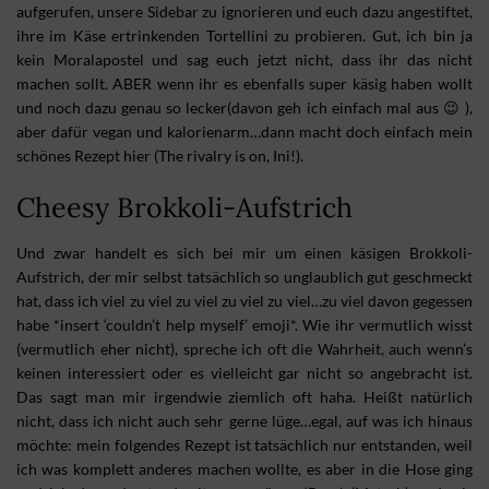
aufgerufen, unsere Sidebar zu ignorieren und euch dazu angestiftet,
ihre im Käse ertrinkenden Tortellini zu probieren. Gut, ich bin ja
kein Moralapostel und sag euch jetzt nicht, dass ihr das nicht
machen sollt. ABER wenn ihr es ebenfalls super käsig haben wollt
und noch dazu genau so lecker(davon geh ich einfach mal aus 😉 ),
aber dafür vegan und kalorienarm…dann macht doch einfach mein
schönes Rezept hier (The rivalry is on, Ini!).
Cheesy Brokkoli-Aufstrich
Und zwar handelt es sich bei mir um einen käsigen Brokkoli-
Aufstrich, der mir selbst tatsächlich so unglaublich gut geschmeckt
hat, dass ich viel zu viel zu viel zu viel zu viel…zu viel davon gegessen
habe *insert ‘couldn’t help myself’ emoji*. Wie ihr vermutlich wisst
(vermutlich eher nicht), spreche ich oft die Wahrheit, auch wenn’s
keinen interessiert oder es vielleicht gar nicht so angebracht ist.
Das sagt man mir irgendwie ziemlich oft haha. Heißt natürlich
nicht, dass ich nicht auch sehr gerne lüge…egal, auf was ich hinaus
möchte: mein folgendes Rezept ist tatsächlich nur entstanden, weil
ich was komplett anderes machen wollte, es aber in die Hose ging