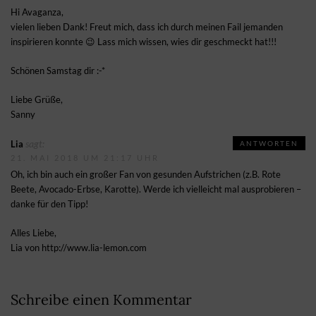
Hi Avaganza,
vielen lieben Dank! Freut mich, dass ich durch meinen Fail jemanden
inspirieren konnte 😉 Lass mich wissen, wies dir geschmeckt hat!!!
Schönen Samstag dir :-*
Liebe Grüße,
Sanny
sagt:
Lia
ANTWORTEN
21. MAI 2018 UM 21:17 UHR
Oh, ich bin auch ein großer Fan von gesunden Aufstrichen (z.B. Rote
Beete, Avocado-Erbse, Karotte). Werde ich vielleicht mal ausprobieren –
danke für den Tipp!
Alles Liebe,
Lia von
http://www.lia-lemon.com
Schreibe einen Kommentar