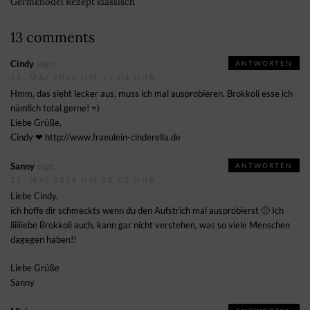
Germknödel Rezept klassisch
13 comments
sagt:
Cindy
ANTWORTEN
12. MAI 2018 UM 13:04 UHR
Hmm, das sieht lecker aus, muss ich mal ausprobieren. Brokkoli esse ich
nämlich total gerne! =)
Liebe Grüße,
Cindy ❤
http://www.fraeulein-cinderella.de
sagt:
Sanny
ANTWORTEN
25. MAI 2018 UM 20:02 UHR
Liebe Cindy,
ich hoffe dir schmeckts wenn du den Aufstrich mal ausprobierst 🙂 Ich
liiiiiebe Brokkoli auch, kann gar nicht verstehen, was so viele Menschen
dagegen haben!!
Liebe Grüße
Sanny