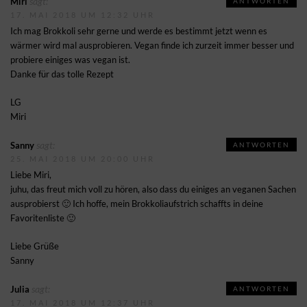
sagt:
Miri
ANTWORTEN
17. MAI 2018 UM 12:32 UHR
Ich mag Brokkoli sehr gerne und werde es bestimmt jetzt wenn es
wärmer wird mal ausprobieren. Vegan finde ich zurzeit immer besser und
probiere einiges was vegan ist.
Danke für das tolle Rezept
LG
Miri
sagt:
Sanny
ANTWORTEN
25. MAI 2018 UM 20:00 UHR
Liebe Miri,
juhu, das freut mich voll zu hören, also dass du einiges an veganen Sachen
ausprobierst 🙂 Ich hoffe, mein Brokkoliaufstrich schaffts in deine
Favoritenliste 🙂
Liebe Grüße
Sanny
sagt:
Julia
ANTWORTEN
17. MAI 2018 UM 12:37 UHR