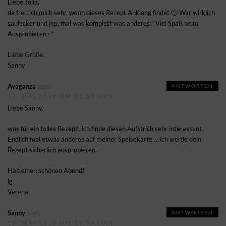
Liebe Julia,
da freu ich mich sehr, wenn dieses Rezept Anklang findet 🙂 War wirklich
saulecker und jep, mal was komplett was anderes!! Viel Spaß beim
Ausprobieren :-*
Liebe Grüße,
Sanny
sagt:
Avaganza
ANTWORTEN
17. MAI 2018 UM 21:53 UHR
Liebe Sanny,
was für ein tolles Rezept! Ich finde diesen Aufstrich sehr interessant.
Endlich mal etwas anderes auf meiner Speisekarte … ich werde dein
Rezept sicherlich ausprobieren.
Hab einen schönen Abend!
lg
Verena
sagt:
Sanny
ANTWORTEN
19. MAI 2018 UM 15:54 UHR