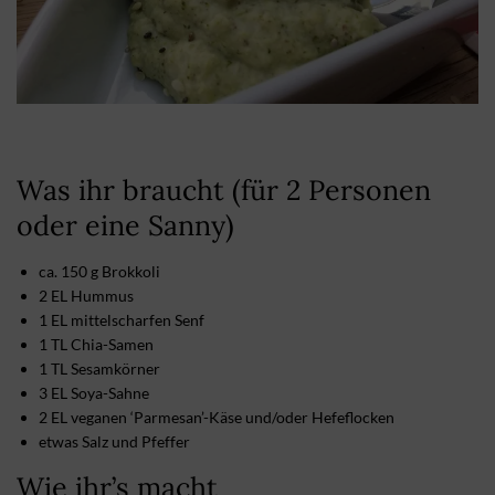
Was ihr braucht (für 2 Personen
oder eine Sanny)
ca. 150 g Brokkoli
2 EL Hummus
1 EL mittelscharfen Senf
1 TL Chia-Samen
1 TL Sesamkörner
3 EL Soya-Sahne
2 EL veganen ‘Parmesan’-Käse und/oder Hefeflocken
etwas Salz und Pfeffer
Wie ihr’s macht