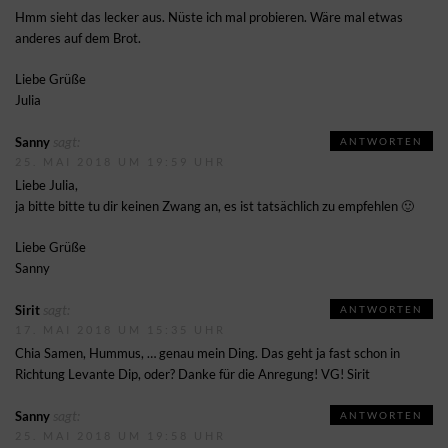
Hmm sieht das lecker aus. Nüste ich mal probieren. Wäre mal etwas
anderes auf dem Brot.
Liebe Grüße
Julia
sagt:
Sanny
ANTWORTEN
25. MAI 2018 UM 19:59 UHR
Liebe Julia,
ja bitte bitte tu dir keinen Zwang an, es ist tatsächlich zu empfehlen 🙂
Liebe Grüße
Sanny
sagt:
Sirit
ANTWORTEN
17. MAI 2018 UM 15:35 UHR
Chia Samen, Hummus, … genau mein Ding. Das geht ja fast schon in
Richtung Levante Dip, oder? Danke für die Anregung! VG! Sirit
sagt:
Sanny
ANTWORTEN
25. MAI 2018 UM 19:58 UHR