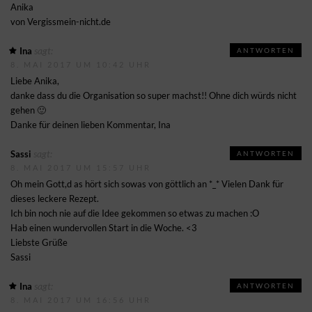
Anika
von Vergissmein-nicht.de
sagt:
Ina
ANTWORTEN
8. MAI 2017 UM 10:42 UHR
Liebe Anika,
danke dass du die Organisation so super machst!! Ohne dich würds nicht
gehen 🙂
Danke für deinen lieben Kommentar, Ina
sagt:
Sassi
ANTWORTEN
8. MAI 2017 UM 15:57 UHR
Oh mein Gott,d as hört sich sowas von göttlich an *_* Vielen Dank für
dieses leckere Rezept.
Ich bin noch nie auf die Idee gekommen so etwas zu machen :O
Hab einen wundervollen Start in die Woche. <3
Liebste Grüße
Sassi
sagt:
Ina
ANTWORTEN
8. MAI 2017 UM 16:56 UHR