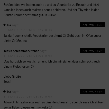
Schöne Idee wir haben auch ab und zu Vegetarier zu Besuch und jetzt
kann ich Ihnen auch mal was neues anbieten. Und der Thymian in der
Kruste kommt bestimmt gut. LG Silke
sagt:
Ina
ANTWORTEN
8. MAI 2017 UM 08:29 UHR
Ja, da freuen sich die Vegetarier bestimmt 😉 Geht auch im Ofen super!
Liebe Grüße, Ina
sagt:
Jessis Schlemmerkitchen
ANTWORTEN
8. MAI 2017 UM 08:05 UHR
Das hört sich so köstlich an und ich bin mir sicher, dass schmeckt auch
einem Fleischesser 😉
Liebe Grüße
Jessi
sagt:
Ina
ANTWORTEN
8. MAI 2017 UM 08:30 UHR
Absolut! Ich gehöre ja auch zu den Fleischessern, aber da esse ich aktuell
sogar lieber diesen yummy Feta 🙂