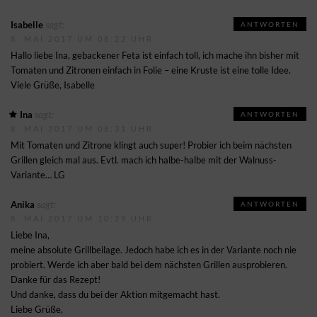
sagt:
Isabelle
ANTWORTEN
8. MAI 2017 UM 08:22 UHR
Hallo liebe Ina, gebackener Feta ist einfach toll, ich mache ihn bisher mit
Tomaten und Zitronen einfach in Folie – eine Kruste ist eine tolle Idee.
Viele Grüße, Isabelle
sagt:
Ina
ANTWORTEN
8. MAI 2017 UM 08:31 UHR
Mit Tomaten und Zitrone klingt auch super! Probier ich beim nächsten
Grillen gleich mal aus. Evtl. mach ich halbe-halbe mit der Walnuss-
Variante… LG
sagt:
Anika
ANTWORTEN
8. MAI 2017 UM 10:29 UHR
Liebe Ina,
meine absolute Grillbeilage. Jedoch habe ich es in der Variante noch nie
probiert. Werde ich aber bald bei dem nächsten Grillen ausprobieren.
Danke für das Rezept!
Und danke, dass du bei der Aktion mitgemacht hast.
Liebe Grüße,