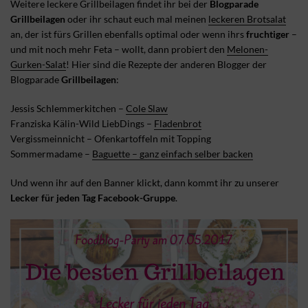
Weitere leckere Grillbeilagen findet ihr bei der
Blogparade
Grillbeilagen
oder ihr schaut euch mal meinen
leckeren Brotsalat
an, der ist fürs Grillen ebenfalls optimal oder wenn ihrs
fruchtiger
–
und mit noch mehr Feta – wollt, dann probiert den
Melonen-
Gurken-Salat
! Hier sind die Rezepte der anderen Blogger der
Blogparade
Grillbeilagen
:
Jessis Schlemmerkitchen –
Cole Slaw
Franziska Kälin-Wild LiebDings –
Fladenbrot
Vergissmeinnicht – Ofenkartoffeln mit Topping
Sommermadame –
Baguette – ganz einfach selber backen
Und wenn ihr auf den Banner klickt, dann kommt ihr zu unserer
Lecker für jeden Tag Facebook-Gruppe
.