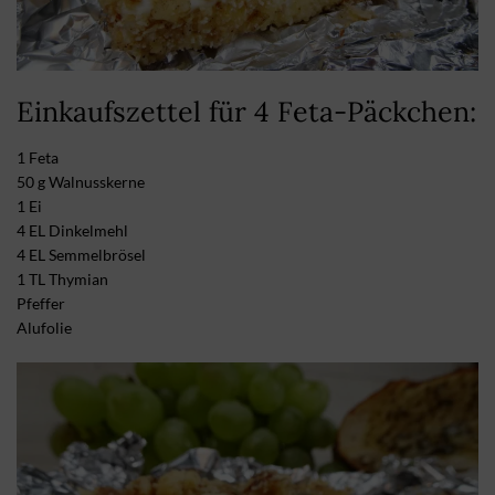
Einkaufszettel für 4 Feta-Päckchen:
1 Feta
50 g Walnusskerne
1 Ei
4 EL Dinkelmehl
4 EL Semmelbrösel
1 TL Thymian
Pfeffer
Alufolie