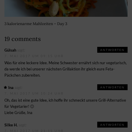
3 kalorienarme Mahlzeiten – Day 3
19 comments
sagt:
Gülsah
ANTWORTEN
7. MAI 2017 UM 09:15 UHR
Was für eine leckere Idee. Meine Schwester ernährt sich nur vegetarisch,
da werde ich bei unserer nächsten Grillaktion ihr gleich eure Feta-
Päckchen zubereiten.
sagt:
Ina
ANTWORTEN
7. MAI 2017 UM 10:24 UHR
Oh, das ist eine gute Idee, ich hoffe ihr schmeckt unsere Grill-Alternative
für Vegetarier! 🙂
Liebe Grüße, Ina
sagt:
Silke H.
ANTWORTEN
7. MAI 2017 UM 21:15 UHR