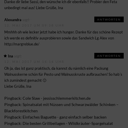
Danke dir liebe Sassi, den wünsche ich dir ebenfalls!! Probier den Feta
unbedingt mal aus! Liebe Grüße, Ina
sagt:
Alexandra
ANTWORTEN
12. MAI 2017 UM 09:58 UHR
Mmhhh oh wie lecker jetzt habe ich hunger. Danke für das schöne Rezept
ich werde es definitiv ausprobieren sowie das Sandwich Lg Alex von
http://margreblue.de/
sagt:
Ina
ANTWORTEN
12. MAI 2017 UM 14:14 UHR
Oh ja, das ist ganz praktisch, da kannst du nämlich eine Packung
Walnusskerne schön für Pesto und Walnusskruste aufbrauchen! So hab´s
ich zumindest gemacht 🙂
Liebe Grüße, Ina
Pingback:
Cole Slaw - jessisschlemmerkitchen.de
Pingback: Spinatsalat mit Nüssen und Schwarzwälder Schinken –
Blackforestkitchen
Pingback:
Einfaches Baguette - ganz einfach selber backen
Pingback:
Die besten Grillbeilagen - Wildkräuter-Spargelsalat