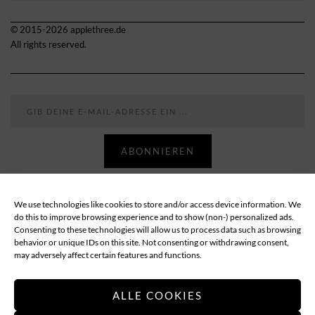
© 2015-2026 applethree.de
All rights reserved.
Gib deine E-Mail-Adresse ein ...
ABONNIEREN
We use technologies like cookies to store and/or access device information. We
Follow
do this to improve browsing experience and to show (non-) personalized ads.
Consenting to these technologies will allow us to process data such as browsing
behavior or unique IDs on this site. Not consenting or withdrawing consent,
ABOUT
DATENSCHUTZ
IMPRESSUM
may adversely affect certain features and functions.
COOKIE-RICHTLINIE (EU)
ALLE COOKIES