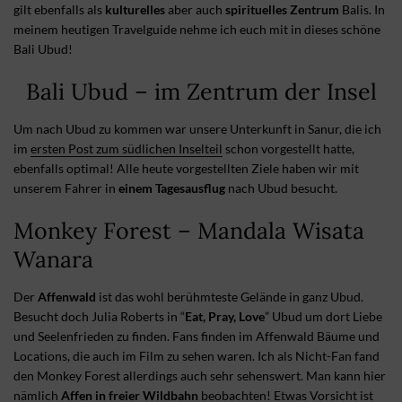
gilt ebenfalls als
kulturelles
aber auch
spirituelles Zentrum
Balis. In
meinem heutigen Travelguide nehme ich euch mit in dieses schöne
Bali Ubud!
Bali Ubud – im Zentrum der Insel
Um nach Ubud zu kommen war unsere Unterkunft in Sanur, die ich
im
ersten Post zum südlichen Inselteil
schon vorgestellt hatte,
ebenfalls optimal! Alle heute vorgestellten Ziele haben wir mit
unserem Fahrer in
einem Tagesausflug
nach Ubud besucht.
Monkey Forest – Mandala Wisata
Wanara
Der
Affenwald
ist das wohl berühmteste Gelände in ganz Ubud.
Besucht doch Julia Roberts in “
Eat, Pray, Love
” Ubud um dort Liebe
und Seelenfrieden zu finden. Fans finden im Affenwald Bäume und
Locations, die auch im Film zu sehen waren. Ich als Nicht-Fan fand
den Monkey Forest allerdings auch sehr sehenswert. Man kann hier
nämlich
Affen in freier Wildbahn
beobachten! Etwas Vorsicht ist