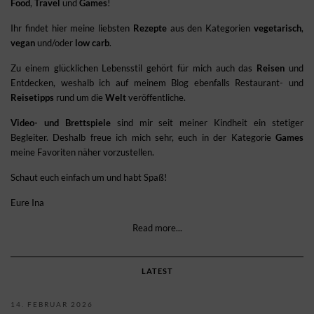
Food
,
Travel
und
Games
!
Ihr findet hier meine liebsten
Rezepte
aus den Kategorien
vegetarisch
,
vegan
und/oder
low carb
.
Zu einem glücklichen Lebensstil gehört für mich auch das
Reisen
und
Entdecken, weshalb ich auf meinem Blog ebenfalls Restaurant- und
Reisetipps
rund um die
Welt
veröffentliche.
Video- und Brettspiele
sind mir seit meiner Kindheit ein stetiger
Begleiter. Deshalb freue ich mich sehr, euch in der Kategorie
Games
meine Favoriten näher vorzustellen.
Schaut euch einfach um und habt Spaß!
Eure Ina
Read more...
LATEST
14. FEBRUAR 2026