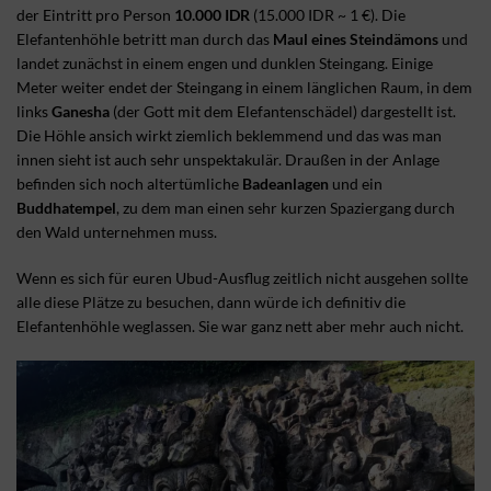
der Eintritt pro Person
10.000 IDR
(15.000 IDR ~ 1 €). Die
Elefantenhöhle betritt man durch das
Maul eines Steindämons
und
landet zunächst in einem engen und dunklen Steingang. Einige
Meter weiter endet der Steingang in einem länglichen Raum, in dem
links
Ganesha
(der Gott mit dem Elefantenschädel) dargestellt ist.
Die Höhle ansich wirkt ziemlich beklemmend und das was man
innen sieht ist auch sehr unspektakulär. Draußen in der Anlage
befinden sich noch altertümliche
Badeanlagen
und ein
Buddhatempel
, zu dem man einen sehr kurzen Spaziergang durch
den Wald unternehmen muss.
Wenn es sich für euren Ubud-Ausflug zeitlich nicht ausgehen sollte
alle diese Plätze zu besuchen, dann würde ich definitiv die
Elefantenhöhle weglassen. Sie war ganz nett aber mehr auch nicht.