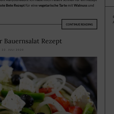
ote Bete Rezept
für eine
vegetarische Tarte
mit
Walnuss
und
CONTINUE READING
r Bauernsalat Rezept
22. JULI 2020