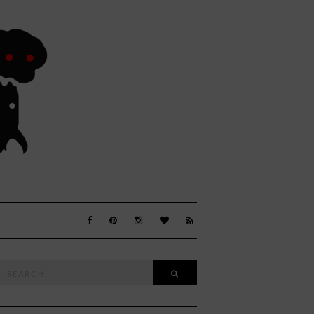
Search
SEARCH
or: