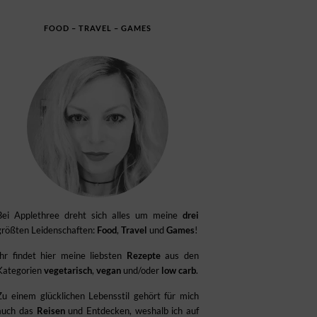
FOOD – TRAVEL – GAMES
Bei Applethree dreht sich alles um meine
drei
größten Leidenschaften:
Food
,
Travel
und
Games
!
Ihr findet hier meine liebsten
Rezepte
aus den
Kategorien
vegetarisch
,
vegan
und/oder
low carb
.
Zu einem glücklichen Lebensstil gehört für mich
auch das
Reisen
und Entdecken, weshalb ich auf