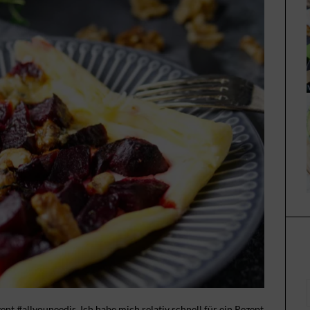
nt #allyouneedis. Ich habe mich relativ schnell für ein Rezept