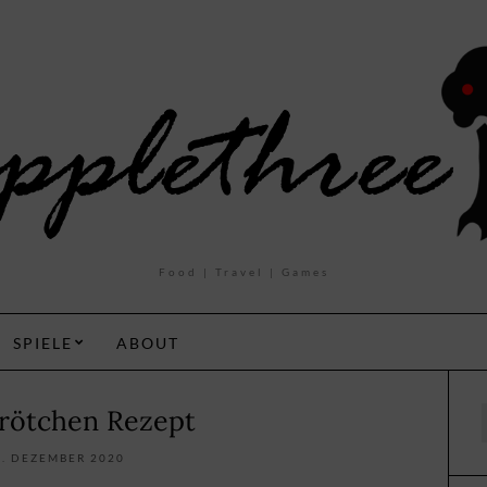
Food | Travel | Games
SPIELE
ABOUT
rötchen Rezept
f
0. DEZEMBER 2020