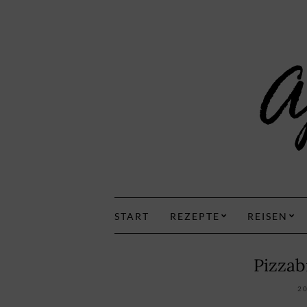
START
REZEPTE
REISEN
Pizzab
2