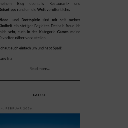
meinem Blog ebenfalls Restaurant- und
Reisetipps
rund um die
Welt
veröffentliche.
Video- und Brettspiele
sind mir seit meiner
Kindheit ein stetiger Begleiter. Deshalb freue ich
mich sehr, euch in der Kategorie
Games
meine
Favoriten näher vorzustellen.
Schaut euch einfach um und habt Spaß!
Eure Ina
Read more...
LATEST
14. FEBRUAR 2026