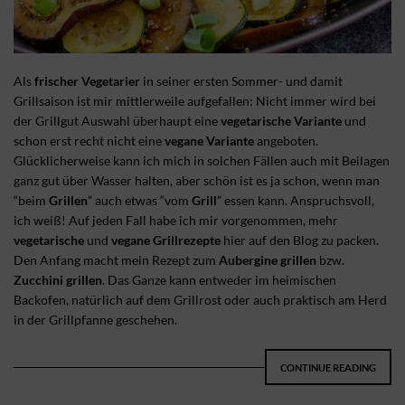
Als
frischer Vegetarier
in seiner ersten Sommer- und damit
Grillsaison ist mir mittlerweile aufgefallen: Nicht immer wird bei
der Grillgut Auswahl überhaupt eine
vegetarische Variante
und
schon erst recht nicht eine
vegane Variante
angeboten.
Glücklicherweise kann ich mich in solchen Fällen auch mit Beilagen
ganz gut über Wasser halten, aber schön ist es ja schon, wenn man
“beim
Grillen
” auch etwas “vom
Grill
” essen kann. Anspruchsvoll,
ich weiß! Auf jeden Fall habe ich mir vorgenommen, mehr
vegetarische
und
vegane Grillrezepte
hier auf den Blog zu packen.
Den Anfang macht mein Rezept zum
Aubergine grillen
bzw.
Zucchini grillen
. Das Ganze kann entweder im heimischen
Backofen, natürlich auf dem Grillrost oder auch praktisch am Herd
in der Grillpfanne geschehen.
CONTINUE READING