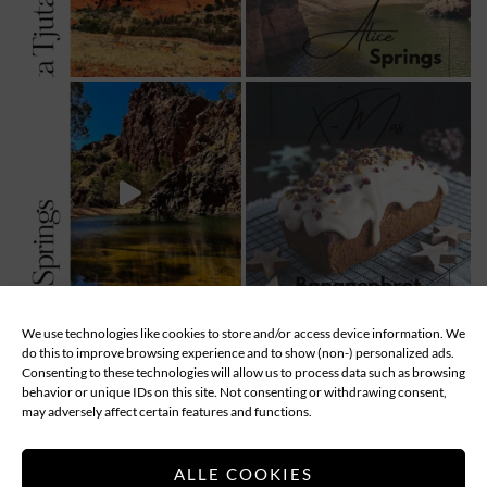
We use technologies like cookies to store and/or access device information. We
MEHR LADEN...
Follow
do this to improve browsing experience and to show (non-) personalized ads.
Consenting to these technologies will allow us to process data such as browsing
behavior or unique IDs on this site. Not consenting or withdrawing consent,
ABOUT
DATENSCHUTZ
IMPRESSUM
may adversely affect certain features and functions.
COOKIE-RICHTLINIE (EU)
ALLE COOKIES