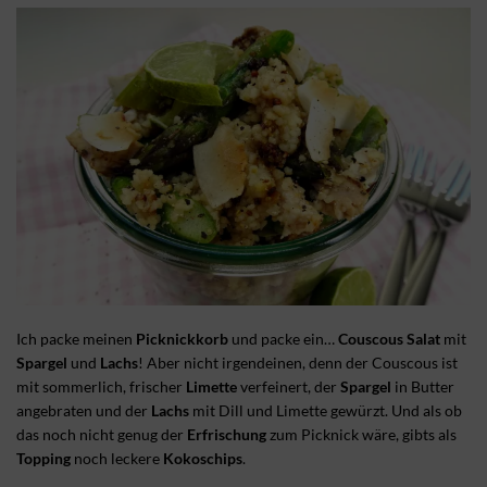
Ich packe meinen
Picknickkorb
und packe ein…
Couscous Salat
mit
Spargel
und
Lachs
! Aber nicht irgendeinen, denn der Couscous ist
mit sommerlich, frischer
Limette
verfeinert, der
Spargel
in Butter
angebraten und der
Lachs
mit Dill und Limette gewürzt. Und als ob
das noch nicht genug der
Erfrischung
zum Picknick wäre, gibts als
Topping
noch leckere
Kokoschips
.