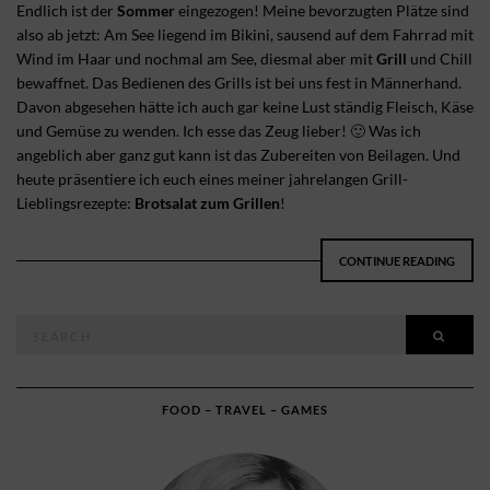
Endlich ist der
Sommer
eingezogen! Meine bevorzugten Plätze sind
also ab jetzt: Am See liegend im Bikini, sausend auf dem Fahrrad mit
Wind im Haar und nochmal am See, diesmal aber mit
Grill
und Chill
bewaffnet. Das Bedienen des Grills ist bei uns fest in Männerhand.
Davon abgesehen hätte ich auch gar keine Lust ständig Fleisch, Käse
und Gemüse zu wenden. Ich esse das Zeug lieber! 🙂 Was ich
angeblich aber ganz gut kann ist das Zubereiten von Beilagen. Und
heute präsentiere ich euch eines meiner jahrelangen Grill-
Lieblingsrezepte:
Brotsalat zum Grillen
!
CONTINUE READING
Search
SEAR
for:
FOOD – TRAVEL – GAMES