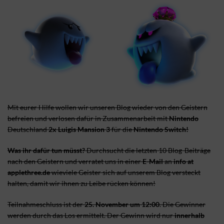
Mit eurer Hilfe wollen wir unseren Blog wieder von den Geistern
befreien und verlosen dafür in Zusammenarbeit mit
Nintendo
Deutschland
2x Luigis Mansion 3
für die
Nintendo Switch!
Was ihr dafür tun müsst?
Durchsucht die letzten 10 Blog-Beiträge
nach den Geistern und verratet uns in einer
E-Mail
an
info at
applethree.de
wieviele Geister sich auf unserem Blog versteckt
halten, damit wir ihnen zu Leibe rücken können!
Teilnahmeschluss ist der
25. November um 12:00
. Die Gewinner
werden durch das Los ermittelt. Der Gewinn wird nur
innerhalb