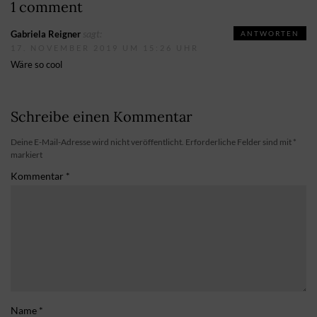
1 comment
sagt:
Gabriela Reigner
ANTWORTEN
17. NOVEMBER 2019 UM 15:26 UHR
Wäre so cool
Schreibe einen Kommentar
Deine E-Mail-Adresse wird nicht veröffentlicht.
Erforderliche Felder sind mit
*
markiert
Kommentar
*
Name
*