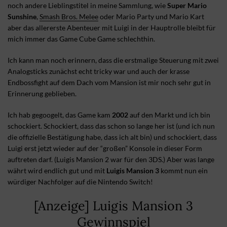
noch andere Lieblingstitel in meine Sammlung, wie
Super Mario
Sunshine
,
Smash Bros. Melee
oder Mario Party und Mario Kart
aber das allererste Abenteuer mit Luigi in der Hauptrolle bleibt für
mich immer das Game Cube Game schlechthin.
Ich kann man noch erinnern, dass die erstmalige Steuerung mit zwei
Analogsticks zunächst echt tricky war und auch der krasse
Endbossfight auf dem Dach vom Mansion ist mir noch sehr gut in
Erinnerung geblieben.
Ich hab gegoogelt, das Game kam
2002
auf den Markt und ich bin
schockiert. Schockiert, dass das schon so lange her ist (und ich nun
die offizielle Bestätigung habe, dass ich alt bin) und schockiert, dass
Luigi erst jetzt wieder auf der “großen” Konsole in dieser Form
auftreten darf. (Luigis Mansion 2 war für den 3DS.) Aber was lange
währt wird endlich gut und mit
Luigis Mansion 3
kommt nun ein
würdiger Nachfolger auf die Nintendo Switch!
[Anzeige] Luigis Mansion 3
Gewinnspiel