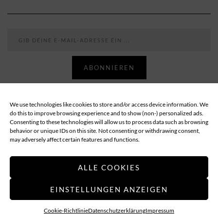
Gib deine E-Mail-Adresse ein ...
ABONNIEREN
We use technologies like cookies to store and/or access device information. We
Follow
do this to improve browsing experience and to show (non-) personalized ads.
Consenting to these technologies will allow us to process data such as browsing
behavior or unique IDs on this site. Not consenting or withdrawing consent,
ABOUT
DATENSCHUTZ
IMPRESSUM
may adversely affect certain features and functions.
COOKIE-RICHTLINIE (EU)
ALLE COOKIES
EINSTELLUNGEN ANZEIGEN
Applethree – Food | Travel | Games
Cookie-Richtlinie
Datenschutzerklärung
Impressum