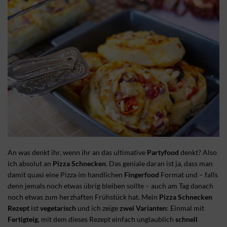
An was denkt ihr, wenn ihr an das ultimative
Partyfood
denkt? Also
ich absolut an
Pizza Schnecken
. Das geniale daran ist ja, dass man
damit quasi eine Pizza im handlichen
Fingerfood
Format und – falls
denn jemals noch etwas übrig bleiben sollte – auch am Tag danach
noch etwas zum herzhaften Frühstück hat. Mein
Pizza Schnecken
Rezept
ist
vegetarisch
und ich zeige
zwei Varianten
: Einmal mit
Fertigteig
, mit dem dieses Rezept einfach unglaublich
schnell