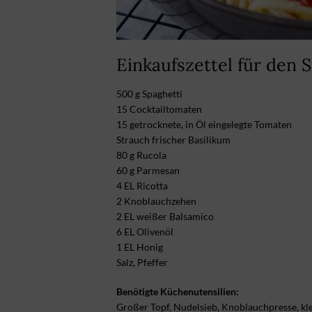
Einkaufszettel für den S
500 g Spaghetti
15 Cocktailtomaten
15 getrocknete, in Öl eingelegte Tomaten
Strauch frischer Basilikum
80 g Rucola
60 g Parmesan
4 EL Ricotta
2 Knoblauchzehen
2 EL weißer Balsamico
6 EL Olivenöl
1 EL Honig
Salz, Pfeffer
Benötigte Küchenutensilien:
Großer Topf, Nudelsieb, Knoblauchpresse, kle