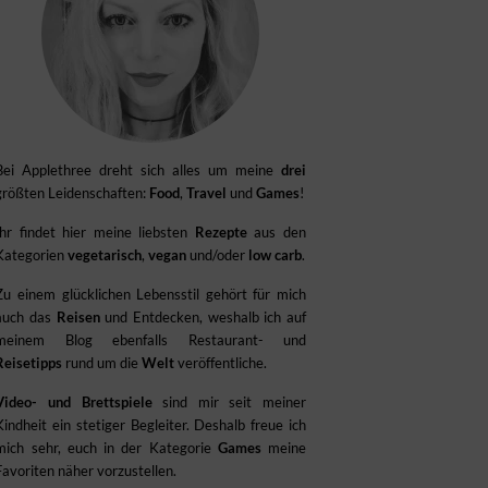
Bei Applethree dreht sich alles um meine
drei
größten Leidenschaften:
Food
,
Travel
und
Games
!
Ihr findet hier meine liebsten
Rezepte
aus den
Kategorien
vegetarisch
,
vegan
und/oder
low carb
.
Zu einem glücklichen Lebensstil gehört für mich
auch das
Reisen
und Entdecken, weshalb ich auf
meinem Blog ebenfalls Restaurant- und
Reisetipps
rund um die
Welt
veröffentliche.
Video- und Brettspiele
sind mir seit meiner
Kindheit ein stetiger Begleiter. Deshalb freue ich
mich sehr, euch in der Kategorie
Games
meine
Favoriten näher vorzustellen.