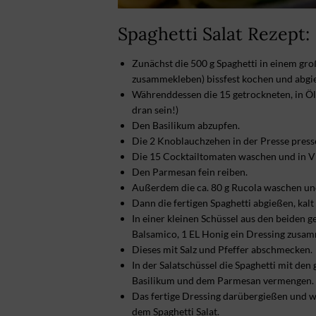
Spaghetti Salat Rezept:
Zunächst die 500 g Spaghetti in einem gro
zusammekleben) bissfest kochen und abgi
Währenddessen die 15 getrockneten, in Öl
dran sein!)
Den Basilikum abzupfen.
Die 2 Knoblauchzehen in der Presse press
Die 15 Cocktailtomaten waschen und in Vi
Den Parmesan fein reiben.
Außerdem die ca. 80 g Rucola waschen und
Dann die fertigen Spaghetti abgießen, kal
In einer kleinen Schüssel aus den beiden 
Balsamico, 1 EL Honig ein Dressing zusa
Dieses mit Salz und Pfeffer abschmecken.
In der Salatschüssel die Spaghetti mit de
Basilikum und dem Parmesan vermengen.
Das fertige Dressing darübergießen und wer
dem Spaghetti Salat.