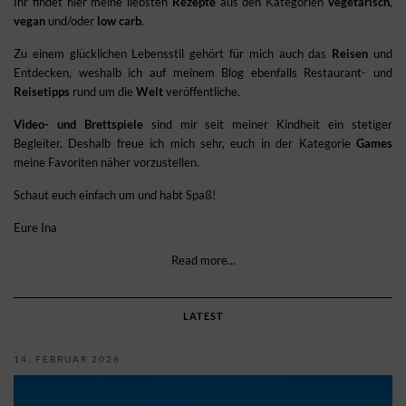
Ihr findet hier meine liebsten
Rezepte
aus den Kategorien
vegetarisch
,
vegan
und/oder
low carb
.
Zu einem glücklichen Lebensstil gehört für mich auch das
Reisen
und
Entdecken, weshalb ich auf meinem Blog ebenfalls Restaurant- und
Reisetipps
rund um die
Welt
veröffentliche.
Video- und Brettspiele
sind mir seit meiner Kindheit ein stetiger
Begleiter. Deshalb freue ich mich sehr, euch in der Kategorie
Games
meine Favoriten näher vorzustellen.
Schaut euch einfach um und habt Spaß!
Eure Ina
Read more...
LATEST
14. FEBRUAR 2026