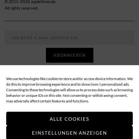
© 2015-2026 applethree.de
All rights reserved.
Gib deine E-Mail-Adresse ein ...
ABONNIEREN
We use technologies like cookies to store and/or access device information. We
Follow
do this to improve browsing experience and to show (non-) personalized ads.
Consenting to these technologies will allow us to process data such as browsing
behavior or unique IDs on this site. Not consenting or withdrawing consent,
ABOUT
DATENSCHUTZ
IMPRESSUM
may adversely affect certain features and functions.
COOKIE-RICHTLINIE (EU)
ALLE COOKIES
EINSTELLUNGEN ANZEIGEN
Applethree – Food | Travel | Games